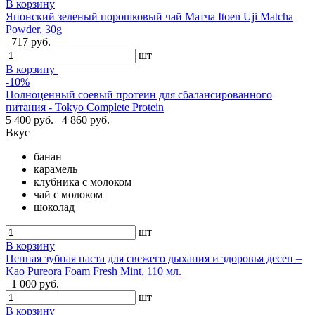
В корзину
Японский зеленый порошковый чай Матча Itoen Uji Matcha
Powder, 30g
717 руб.
шт
В корзину
-10%
Полноценный соевый протеин для сбалансированного
питания - Tokyo Complete Protein
5 400 руб.
4 860 руб.
Вкус
банан
карамель
клубника с молоком
чай с молоком
шоколад
шт
В корзину
Пенная зубная паста для свежего дыхания и здоровья десен –
Kao Pureora Foam Fresh Mint, 110 мл.
1 000 руб.
шт
В корзину