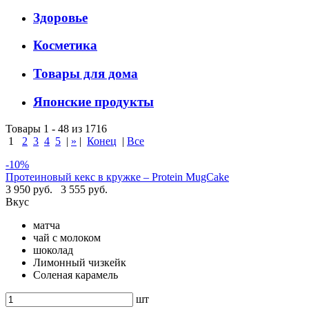
Здоровье
Косметика
Товары для дома
Японские продукты
Товары 1 - 48 из 1716
1
2
3
4
5
|
»
|
Конец
|
Все
-10%
Протеиновый кекс в кружке – Protein MugCake
3 950 руб.
3 555 руб.
Вкус
матча
чай с молоком
шоколад
Лимонный чизкейк
Соленая карамель
шт