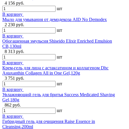
4 156 руб.
шт
В корзину
Мыло для умывания от демодекоза AID No Demodex
2 230 руб.
шт
В корзину
Обогащенная эмульсия Shiseido Elixir Enriched Emulsion
CB,130ml
8 313 руб.
шт
В корзину
Крем-гель для лица с астаксатином и коллагеном Dhc
Astaxanthin Collagen All in One Gel,120g
3 751 руб.
шт
В корзину
Увлажняющий гель для бритья Success Medicated Shaving
Gel,180g
862 руб.
шт
В корзину
Гибридный гель для очищения Raise Essence in
Cleansing,200ml