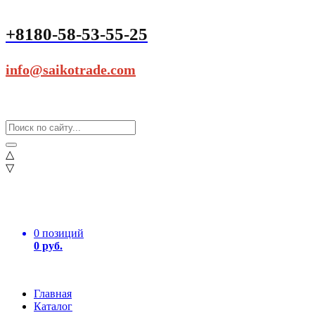
+8180-58-53-55-25
info@saikotrade.com
△
▽
0 позиций
0 руб.
Главная
Каталог