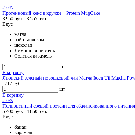
-10%
Протеиновый кекс в кружке – Protein MugCake
3 950 руб.
3 555 руб.
Вкус
матча
чай с молоком
шоколад
Лимонный чизкейк
Соленая карамель
шт
В корзину
Японский зеленый порошковый чай Матча Itoen Uji Matcha Pow
717 руб.
шт
В корзину
-10%
Полноценный соевый протеин для сбалансированного питания -
5 400 руб.
4 860 руб.
Вкус
банан
карамель