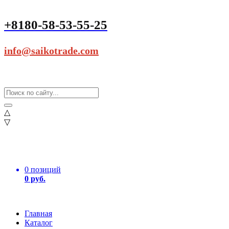
+8180-58-53-55-25
info@saikotrade.com
△
▽
0 позиций
0 руб.
Главная
Каталог