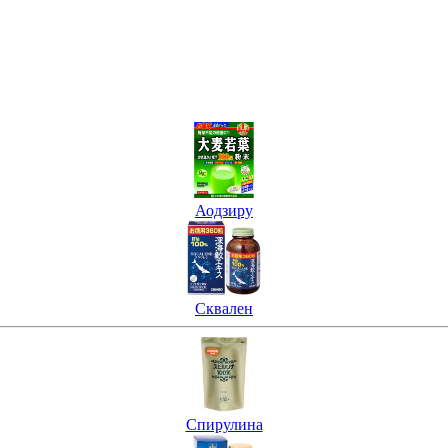
Аодзиру
Сквален
Спирулина