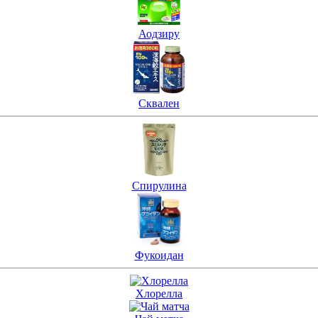
Аодзиру
Сквален
Спирулина
Фукоидан
Хлорелла