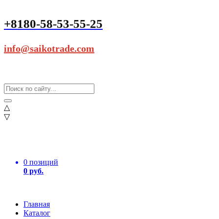
+8180-58-53-55-25
info@saikotrade.com
△
▽
0 позиций
0 руб.
Главная
Каталог