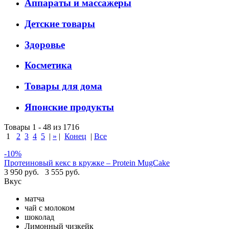
Аппараты и массажеры
Детские товары
Здоровье
Косметика
Товары для дома
Японские продукты
Товары 1 - 48 из 1716
1
2
3
4
5
|
»
|
Конец
|
Все
-10%
Протеиновый кекс в кружке – Protein MugCake
3 950 руб.
3 555 руб.
Вкус
матча
чай с молоком
шоколад
Лимонный чизкейк