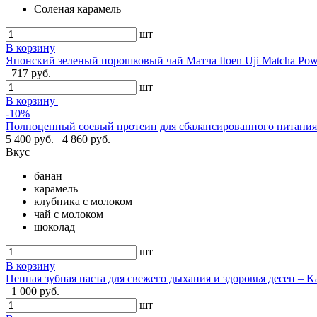
Соленая карамель
шт
В корзину
Японский зеленый порошковый чай Матча Itoen Uji Matcha Pow
717 руб.
шт
В корзину
-10%
Полноценный соевый протеин для сбалансированного питания -
5 400 руб.
4 860 руб.
Вкус
банан
карамель
клубника с молоком
чай с молоком
шоколад
шт
В корзину
Пенная зубная паста для свежего дыхания и здоровья десен – Ka
1 000 руб.
шт