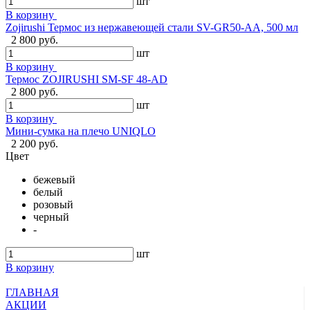
шт
В корзину
Zojirushi Термос из нержавеющей стали SV-GR50-AA, 500 мл
2 800 руб.
шт
В корзину
Термос ZOJIRUSHI SM-SF 48-AD
2 800 руб.
шт
В корзину
Мини-сумка на плечо UNIQLO
2 200 руб.
Цвет
бежевый
белый
розовый
черный
-
шт
В корзину
ГЛАВНАЯ
АКЦИИ