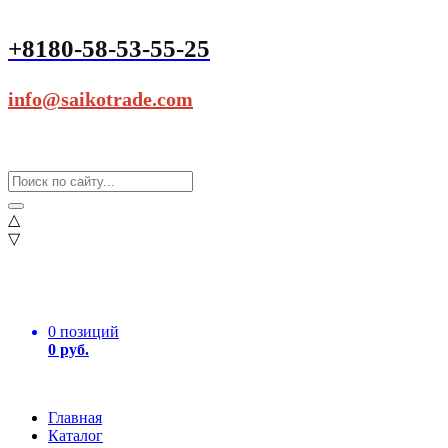
+8180-58-53-55-25
info@saikotrade.com
△
▽
0 позиций
0 руб.
Главная
Каталог