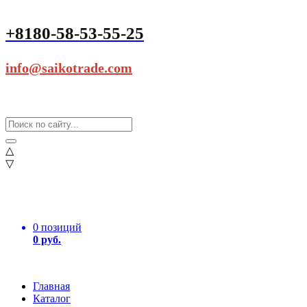
+8180-58-53-55-25
info@saikotrade.com
△
▽
0 позиций
0 руб.
Главная
Каталог