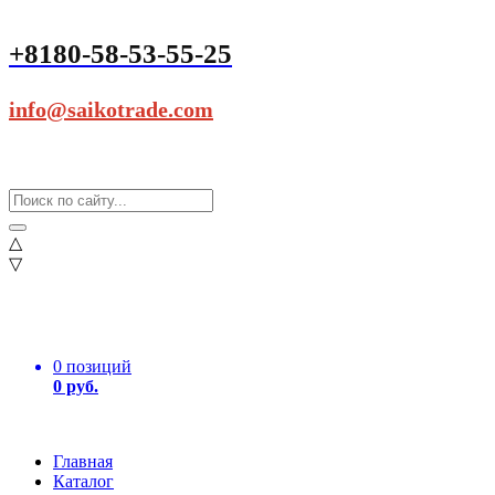
+8180-58-53-55-25
info@saikotrade.com
△
▽
0 позиций
0 руб.
Главная
Каталог