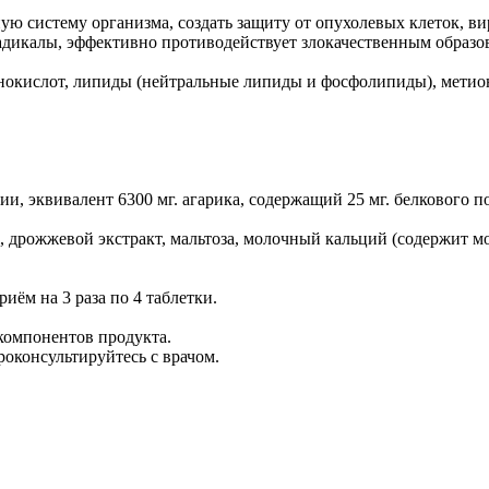
 систему организма, создать защиту от опухолевых клеток, вир
адикалы, эффективно противодействует злокачественным образов
инокислот, липиды (нейтральные липиды и фосфолипиды), метио
ции, эквивалент 6300 мг. агарика, содержащий 25 мг. белкового 
zei, дрожжевой экстракт, мальтоза, молочный кальций (содержит
иём на 3 раза по 4 таблетки.
компонентов продукта.
оконсультируйтесь с врачом.