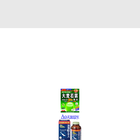
Аодзиру