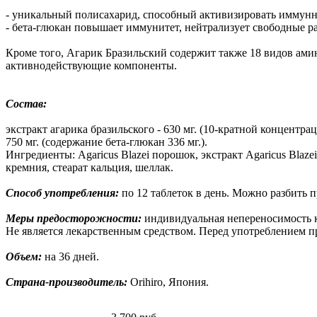
- уникальный полисахарид, способный активизировать иммунную
- бета-глюкан повышает иммунитет, нейтрализует свободные р
Кроме того, Агарик Бразильский содержит также 18 видов ам
активнодействующие компоненты.
Состав:
экстракт агарика бразильского - 630 мг. (10-кратной концентра
750 мг. (содержание бета-глюкан 336 мг.).
Ингредиенты: Agaricus Blazei порошок, экстракт Agaricus Bla
кремния, стеарат кальция, шеллак.
Способ употребления:
по 12 таблеток в день. Можно разбить пр
Меры предосторожности:
индивидуальная непереносимость 
Не является лекарственным средством. Перед употреблением пр
Объем:
на 36 дней.
Страна-производитель:
Orihiro, Япония.