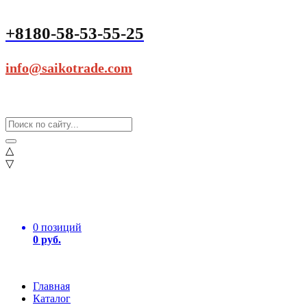
+8180-58-53-55-25
info@saikotrade.com
△
▽
0 позиций
0 руб.
Главная
Каталог