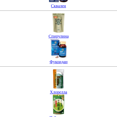
Сквален
Спирулина
Фукоидан
Хлорелла