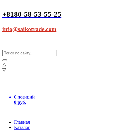
+8180-58-53-55-25
info@saikotrade.com
△
▽
0 позиций
0 руб.
Главная
Каталог