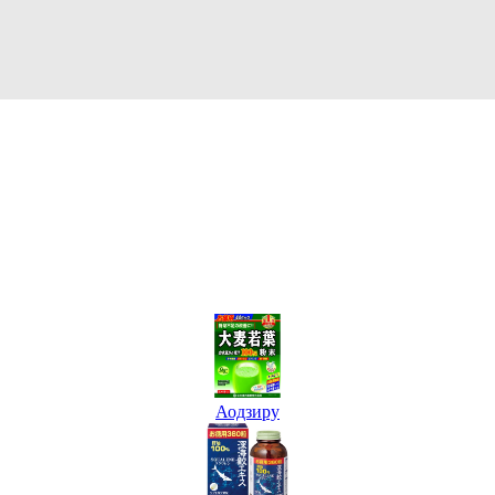
Аодзиру