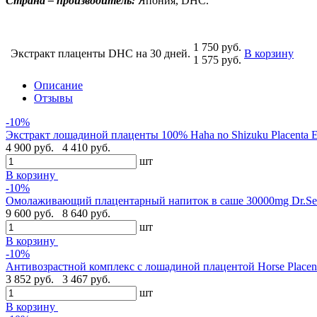
Страна – производитель:
Япония, DHC.
1 750 руб.
Экстракт плаценты DHC на 30 дней.
В корзину
1 575 руб.
Описание
Отзывы
-10%
Экстракт лошадиной плаценты 100% Haha no Shizuku Placenta E
4 900 руб.
4 410 руб.
шт
В корзину
-10%
Омолаживающий плацентарный напиток в саше 30000mg Dr.Sel
9 600 руб.
8 640 руб.
шт
В корзину
-10%
Антивозрастной комплекс с лошадиной плацентой Horse Placent
3 852 руб.
3 467 руб.
шт
В корзину