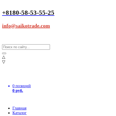
+8180-58-53-55-25
info@saikotrade.com
△
▽
0 позиций
0 руб.
Главная
Каталог