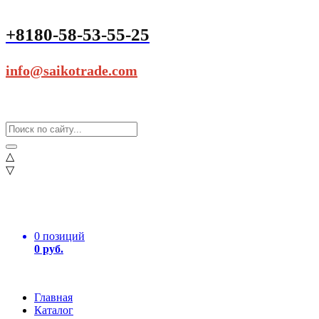
+8180-58-53-55-25
info@saikotrade.com
△
▽
0 позиций
0 руб.
Главная
Каталог