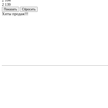
2 104
2 139
Хиты продаж!!!