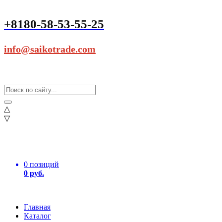
+8180-58-53-55-25
info@saikotrade.com
△
▽
0 позиций
0 руб.
Главная
Каталог