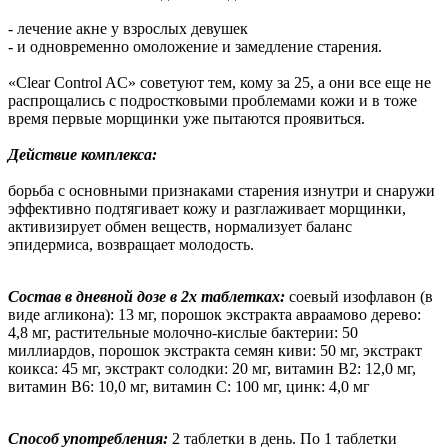
- лечение акне у взрослых девушек
- и одновременно омоложение и замедление старения.
«Clear Control AC» советуют тем, кому за 25, а они все еще не
распрощались с подростковыми проблемами кожи и в тоже
время первые морщинки уже пытаются проявиться.
Действие комплекса:
борьба с основными признаками старения изнутри и снаружи
эффективно подтягивает кожу и разглаживает морщинки,
активизирует обмен веществ, нормализует баланс
эпидермиса, возвращает молодость.
Состав в дневной дозе в 2х таблетках:
соевый изофлавон (в
виде агликона): 13 мг, порошок экстракта авраамово дерево:
4,8 мг, растительные молочно-кислые бактерии: 50
миллиардов, порошок экстракта семян киви: 50 мг, экстракт
коикса: 45 мг, экстракт солодки: 20 мг, витамин В2: 12,0 мг,
витамин В6: 10,0 мг, витамин С: 100 мг, цинк: 4,0 мг
Способ употребления:
2 таблетки в день. По 1 таблетки