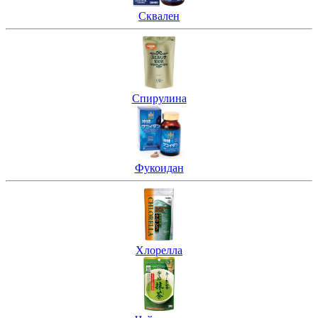
Сквален
Спирулина
Фукоидан
Хлорелла