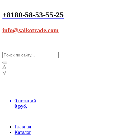
+8180-58-53-55-25
info@saikotrade.com
△
▽
0 позиций
0 руб.
Главная
Каталог