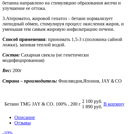
бетаина направлено на стимуляцию образования желчи и
улучшение ее оттока.
3.Атероматоз, жировой гепатоз – бетаин нормализует
липидный обмен, стимулируя процесс окисления жиров, и
уменьшая тем самым жировую инфильтрацию печени.
Способ применения
: принимать 1,5-3 г.(половина сайной
ложки), запивая теплой водой.
Состав:
Сахарная свекла (не генетически
модифицированная)
Вес:
200г
Страна
– производитель:
Финляндия,Япония, JAY＆CO
2 100 руб.
Бетаин TMG JAY & CO. 100% , 200 г
В корзину
1 890 руб.
Описание
Отзывы
-10%