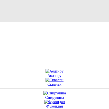
Аодзиру
Сквален
Спирулина
Фукоидан