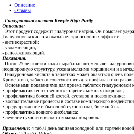
Описание
Отзывы
Гиалуроновая кислота Kewpie High Purity
Описание:
Этот продукт содержит гиалуронат натрия. Он помогает удерж
Гиалуроновая кислота оказывает три основных эффекта:
- антивозрастной;
- увлажняющий;
- ранозаживляющий.
Показания:
После 25 лет клетки кожи вырабатывают меньше гиалуроновой 
неоднородную структуру, усеяна мелкими морщинами и выгляд
Гиалуроновая кислота в таблетках может оказаться очень поле
Кроме этого, таблетки советуют пить для профилактики раковы
Основными показаниями для приема таблеток гиалуроновой к
• профилактика естественного старения кожных покровов;
• профилактика болезней костей, суставов и позвоночника;
• воспалительные процессы в составе комплексного воздействи
• предупреждение избыточной сухости глаз, болезней глаз;
• профилактика водного дисбаланса;
• лечение сухости и вялости кожных покровов.
Применение:
4 таб./1 день запивая холодной или горячей водой
Объем:
120 таб.( 240мг)