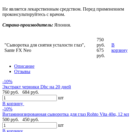
Не является лекарственным средством. Перед применением
проконсультируйтесь с врачом.
Страна-производитель:
Япония.
750
"Сыворотка для снятия усталости глаз",
руб.
В
Sante FX Neo
675
корзину
руб.
Описание
Отзывы
-10%
Экстракт черники Dhc на 20 дней
760 руб.
684 руб.
шт
В корзину
-10%
Витаминизированная сыворотка для глаз Rohto Vita 40α, 12 мл
500 руб.
450 руб.
шт
В корзину