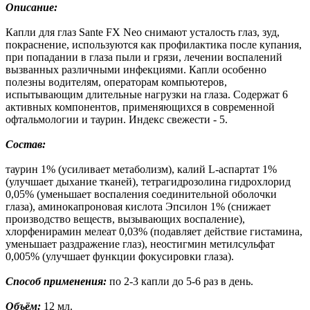
Описание:
Капли для глаз Sante FX Neo снимают усталость глаз, зуд,
покраснение, используются как профилактика после купания,
при попадании в глаза пыли и грязи, лечении воспалений
вызванных различными инфекциями. Капли особенно
полезны водителям, операторам компьютеров,
испытывающим длительные нагрузки на глаза. Содержат 6
активных компонентов, применяющихся в современной
офтальмологии и таурин. Индекс свежести - 5.
Состав:
таурин 1% (усиливает метаболизм), калий L-аспартат 1%
(улучшает дыхание тканей), тетрагидрозолина гидрохлорид
0,05% (уменьшает воспаления соединительной оболочки
глаза), аминокапроновая кислота Эпсилон 1% (снижает
производство веществ, вызывающих воспаление),
хлорфенирамин мелеат 0,03% (подавляет действие гистамина,
уменьшает раздражение глаз), неостигмин метилсульфат
0,005% (улучшает функции фокусировки глаза).
Способ применения:
по 2-3 капли до 5-6 раз в день.
Объём:
12 мл.