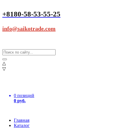
+8180-58-53-55-25
info@saikotrade.com
△
▽
0 позиций
0 руб.
Главная
Каталог