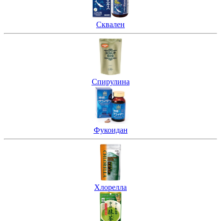
Сквален
Спирулина
Фукоидан
Хлорелла