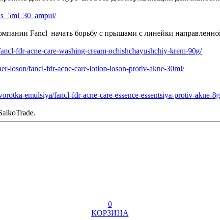
ctis_5ml_30_ampul/
компании Fancl начать борьбу с прыщами с линейки направленн
n/fancl-fdr-acne-care-washing-cream-ochishchayushchiy-krem-90g/
r-loson/fancl-fdr-acne-care-lotion-loson-protiv-akne-30ml/
orotka-emulsiya/fancl-fdr-acne-care-essence-essentsiya-protiv-akne-8g
aikoTrade.
0
КОРЗИНА