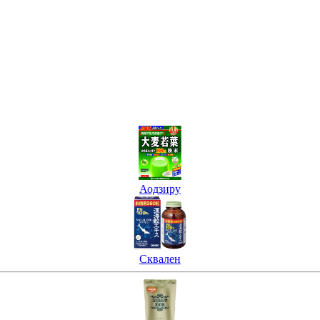
Аодзиру
Сквален