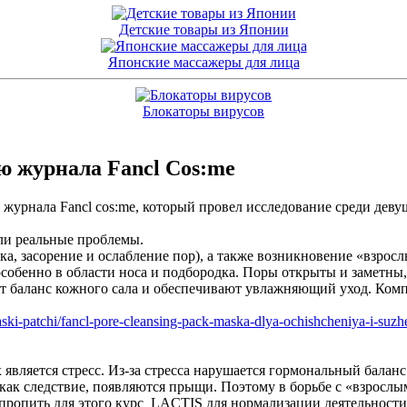
Детские товары из Японии
Японские массажеры для лица
Блокаторы вирусов
ю журнала Fancl Cos:me
 журнала Fancl cos:me, который провел исследование среди деву
ыли реальные проблемы.
, засорение и ослабление пор), а также возникновение «взросл
особенно в области носа и подбородка. Поры открыты и заметны
т баланс кожного сала и обеспечивают увлажняющий уход. Комп
ski-patchi/fancl-pore-cleansing-pack-maska-dlya-ochishcheniya-i-suzh
вляется стресс. Из-за стресса нарушается гормональный баланс
и как следствие, появляются прыщи. Поэтому в борьбе с «взрос
пропить для этого курс LACTIS для нормализации деятельност