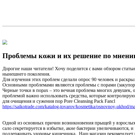
Проблемы кожи и их решение по мнени
Дорогие наши читатели! Хочу поделится с вами обзором статьи
нынешнего поколения.
Для изучения этих проблем сделали опрос 90 человек и раскр
Основными проблемами являются проблемы с порами (закупорка
Черные точки в порах – это вечная проблема многих девушек, 
проблемой важно использовать средства, которые контролирую
для очищения и сужения пор Pore Cleansing Pack Fancl
https://saikotrade.com/katalog-tovarov/kosmetika/osnovnoy-ukhod/ma
Одной из основных причин возникновения прыщей у взрослых я
сало секретируется в избытке, акне бактерии увеличиваются, 
поддерживать здоровье кишечника. Наш магазин рекомендует 