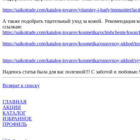
https://saikotrade.com/katalog-tovarov/vitaminy-i-bady/immunitet/la
А также подобрать тщательный уход за кожей. Рекомендация 
ссылкам:
https://saikotrade.com/katalog-tovarov/kosmetika/ochishchenie/loso
https://saikotrade.com/katalog-tovarov/kosmetika/osnovnoy-ukhod/tone
https://saikotrade.com/katalog-tovarov/kosmetika/osnovnoy-ukhod/syv
Надеюсь статья была для вас полезной!!! С заботой и любовью S
Возврат к списку
ГЛАВНАЯ
АКЦИИ
КАТАЛОГ
ИЗБРАННОЕ
ПРОФИЛЬ