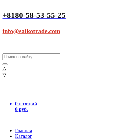
+8180-58-53-55-25
info@saikotrade.com
△
▽
0 позиций
0 руб.
Главная
Каталог