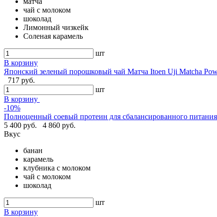
матча
чай с молоком
шоколад
Лимонный чизкейк
Соленая карамель
шт
В корзину
Японский зеленый порошковый чай Матча Itoen Uji Matcha Pow
717 руб.
шт
В корзину
-10%
Полноценный соевый протеин для сбалансированного питания -
5 400 руб.
4 860 руб.
Вкус
банан
карамель
клубника с молоком
чай с молоком
шоколад
шт
В корзину