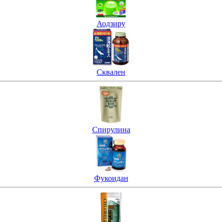
Аодзиру
Сквален
Спирулина
Фукоидан