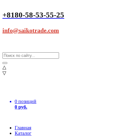
+8180-58-53-55-25
info@saikotrade.com
△
▽
0 позиций
0 руб.
Главная
Каталог