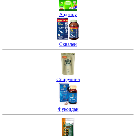
Аодзиру
Сквален
Спирулина
Фукоидан