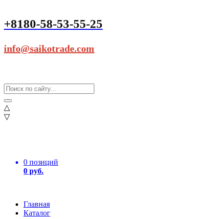
+8180-58-53-55-25
info@saikotrade.com
△
▽
0 позиций
0 руб.
Главная
Каталог