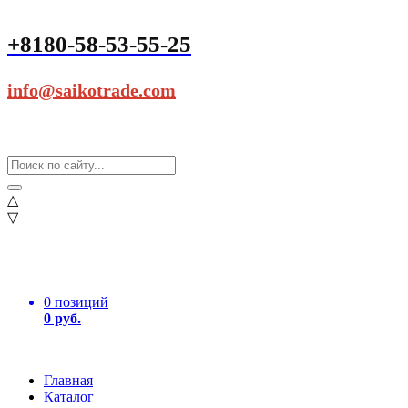
+8180-58-53-55-25
info@saikotrade.com
△
▽
0 позиций
0 руб.
Главная
Каталог