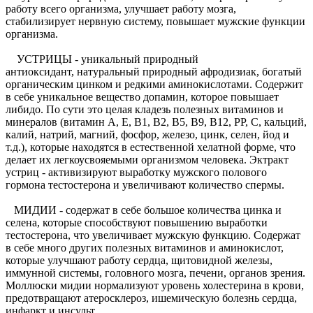
работу всего организма, улучшает работу мозга,
стабилизирует нервную систему, повышает мужские функции
организма.
УСТРИЦЫ - уникальный природный
антиоксидант, натуральный природный афродизиак, богатый
органическим цинком и редкими аминокислотами. Содержит
в себе уникальное вещество допамин, которое повышает
либидо. По сути это целая кладезь полезных витаминов и
минералов (витамин А, Е, В1, В2, В5, В9, В12, РР, С, кальций,
калий, натрий, магний, фосфор, железо, цинк, селен, йод и
т.д.), которые находятся в естественной хелатной форме, что
делает их легкоусвояемыми организмом человека. Эктракт
устриц - активизируют выработку мужского полового
гормона тестостерона и увеличивают количество спермы.
МИДИИ - содержат в себе большое количества цинка и
селена, которые способствуют повышению выработки
тестостерона, что увеличивает мужскую функцию. Содержат
в себе много других полезных витаминов и аминокислот,
которые улучшают работу сердца, щитовидной железы,
иммунной системы, головного мозга, печени, органов зрения.
Моллюски мидии нормализуют уровень холестерина в крови,
предотвращают атеросклероз, ишемическую болезнь сердца,
инфаркт и инсульт.