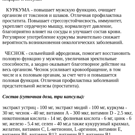
КУРКУМА - повышает мужскую функцию, очищает
организм от токсинов и шлаков. Отличная профилактика
простатита. Повышает стрессоустойчисвость, иммунитет,
укрепляет сердечную мышцу, нормализует давление,
благоприятно влияет на сосуды и улучшает состав крови.
Регулярное употребление куркумы значительно снижает
вероятность возникновения онкологических заболеваний.
ЧЕСНОК - сильнейший афродизиак, помогает восстановить
половую функцию у мужчин, увеличивая эректильные
способности, а заодно оказывает благотворное действие на
весь организм. Чеснок усиливает кровообращение, в том
числе и к половым органам, за счет чего и повышается
половая функция. Отличная профилактика заболеваний
предстательной железы (простатита).
Состав (суточная доза, три капсулы):
экстракт устриц - 100 мг, экстракт мидий - 100 мг, куркума -
30 мг, чеснок - 40 мг, витамин А - 300 мкг, витамин D - 2.5 мкг,
никотиновая кислота - 14 мг, фолиевая кислота - 6 мг, цинк - 6
мг, железо - 5.4 мг, селен - 40 мг,а также кукурузный крахмал,
желатин, витамин С, L-метионин, L-аргинин, витамин Е,
витамин В6, витамин В12, витамин В2, витамин В1,