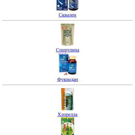
Сквален
Спирулина
Фукоидан
Хлорелла