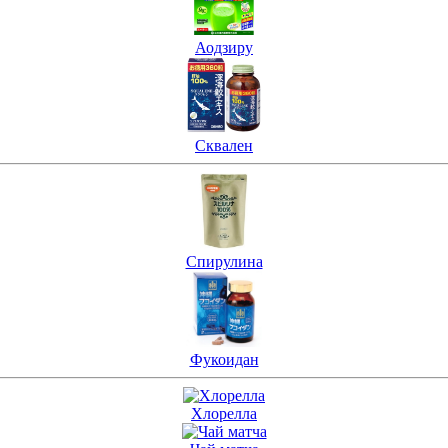
Аодзиру
Сквален
Спирулина
Фукоидан
Хлорелла