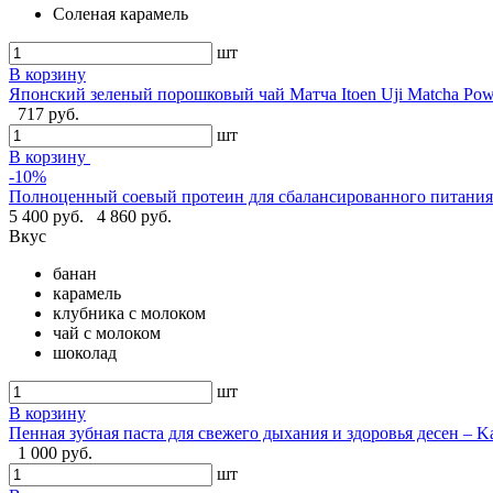
Соленая карамель
шт
В корзину
Японский зеленый порошковый чай Матча Itoen Uji Matcha Pow
717 руб.
шт
В корзину
-10%
Полноценный соевый протеин для сбалансированного питания -
5 400 руб.
4 860 руб.
Вкус
банан
карамель
клубника с молоком
чай с молоком
шоколад
шт
В корзину
Пенная зубная паста для свежего дыхания и здоровья десен – Ka
1 000 руб.
шт