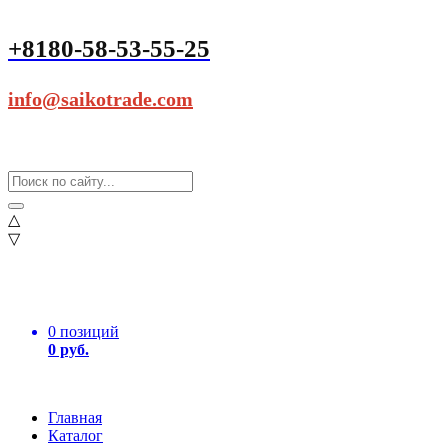
+8180-58-53-55-25
info@saikotrade.com
△
▽
0 позиций
0 руб.
Главная
Каталог