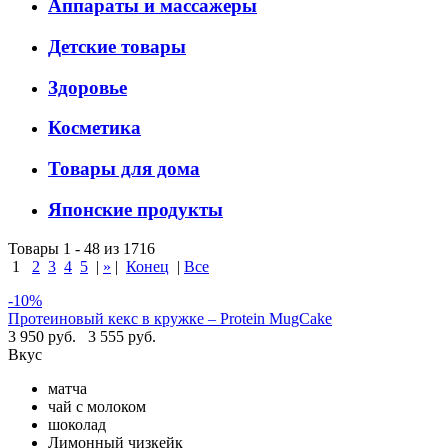
Аппараты и массажеры
Детские товары
Здоровье
Косметика
Товары для дома
Японские продукты
Товары 1 - 48 из 1716
1
2
3
4
5
|
»
|
Конец
|
Все
-10%
Протеиновый кекс в кружке – Protein MugCake
3 950 руб.
3 555 руб.
Вкус
матча
чай с молоком
шоколад
Лимонный чизкейк