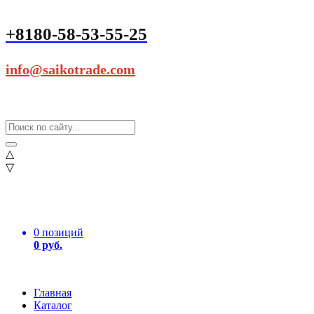
+8180-58-53-55-25
info@saikotrade.com
△
▽
0 позиций
0 руб.
Главная
Каталог