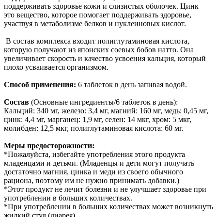
поддерживать здоровье кожи и слизистых оболочек. Цинк –
это вещество, которое помогает поддерживать здоровье,
участвуя в метаболизме белков и нуклеиновых кислот.
В состав комплекса входит полиглутаминовая кислота,
которую получают из японских соевых бобов натто. Она
увеличивает скорость и качество усвоения кальция, который
плохо усваивается организмом.
Способ применения:
6 таблеток в день запивая водой.
Состав
(Основные ингредиенты/6 таблеток в день):
Кальций: 340 мг, железо: 3,4 мг, магний: 160 мг, медь: 0,45 мг,
цинк: 4,4 мг, марганец: 1,9 мг, селен: 14 мкг, хром: 5 мкг,
молибден: 12,5 мкг, полиглутаминовая кислота: 60 мг.
Меры предосторожности:
*Пожалуйста, избегайте употребления этого продукта
младенцами и детьми. (Младенцы и дети могут получать
достаточно магния, цинка и меди из своего обычного
рациона, поэтому им не нужно принимать добавки.)
*Этот продукт не лечит болезни и не улучшает здоровье при
употреблении в больших количествах.
*При употреблении в больших количествах может возникнуть
жидкий стул (диарея).