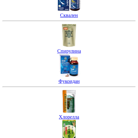
Сквален
Спирулина
Фукоидан
Хлорелла