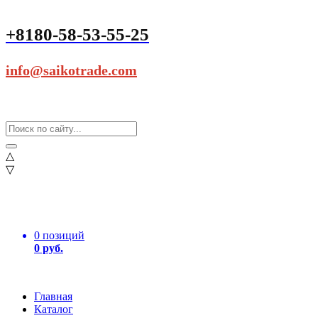
+8180-58-53-55-25
info@saikotrade.com
△
▽
0 позиций
0 руб.
Главная
Каталог