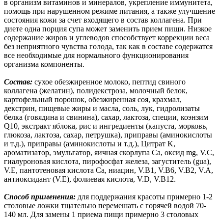
в организм витаминов и минералов, укрепление иммунитета,
помощь при нарушенном режиме питания, а также улучшение
состояния кожи за счет входящего в состав коллагена. При
диете одна порция супа может заменить прием пищи. Низкое
содержание жиров и углеводов способствует коррекции веса
без неприятного чувства голода, так как в составе содержатся
все необходимые для нормального функционирования
организма компоненты.
Состав:
сухое обезжиренное молоко, пептид свиного
коллагена (желатин), полидекстроза, молочный белок,
картофельный порошок, обезжиренная соя, крахмал,
декстрин, пищевые жиры и масла, соль, лук, гидролизаты
белка (говядина и свинина), сахар, лактоза, специи, коэнзим
Q10, экстракт яблока, рис и ингредиенты (капуста, морковь,
глюкоза, лактоза, сахар, петрушка), приправы (аминокислоты
и т.д.), приправы (аминокислоты и т.д.), Цитрат K,
ароматизатор, эмульгатор, яичная скорлупа Ca, оксид mg, V.C,
гиалуроновая кислота, пирофосфат железа, загуститель (gua),
V.E, пантотеновая кислота Ca, ниацин, V.B1, V.B6, V.B2, V.A,
антиоксидант (V.E), фолиевая кислота, V.D, V.B12.
Способ применения:
для поддержания красоты примерно 1-2
столовые ложки тщательно перемешать с горячей водой 70-
140 мл. Для замены 1 приема пищи примерно 3 столовых