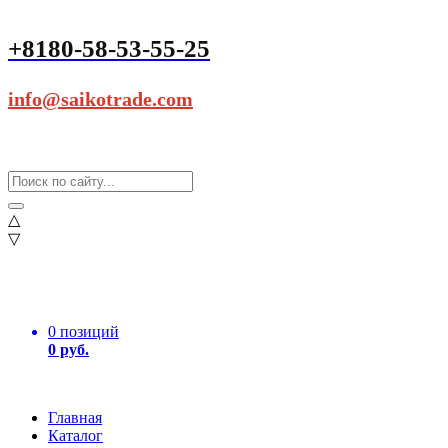
+8180-58-53-55-25
info@saikotrade.com
△
▽
0 позиций
0 руб.
Главная
Каталог