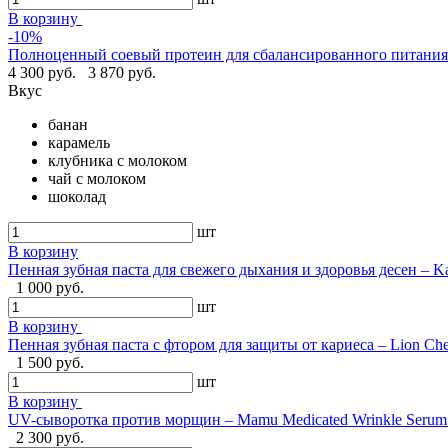
В корзину
-10%
Полноценный соевый протеин для сбалансированного питания -
4 300 руб.
3 870 руб.
Вкус
банан
карамель
клубника с молоком
чай с молоком
шоколад
шт
В корзину
Пенная зубная паста для свежего дыхания и здоровья десен – Ka
1 000 руб.
шт
В корзину
Пенная зубная паста с фтором для защиты от кариеса – Lion Ch
1 500 руб.
шт
В корзину
UV-сыворотка против морщин – Mamu Medicated Wrinkle Serum U
2 300 руб.