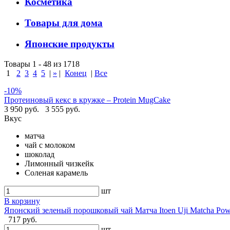
Косметика
Товары для дома
Японские продукты
Товары 1 - 48 из 1718
1
2
3
4
5
|
»
|
Конец
|
Все
-10%
Протеиновый кекс в кружке – Protein MugCake
3 950 руб.
3 555 руб.
Вкус
матча
чай с молоком
шоколад
Лимонный чизкейк
Соленая карамель
шт
В корзину
Японский зеленый порошковый чай Матча Itoen Uji Matcha Pow
717 руб.
шт