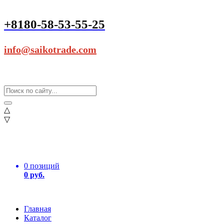
+8180-58-53-55-25
info@saikotrade.com
△
▽
0 позиций
0 руб.
Главная
Каталог