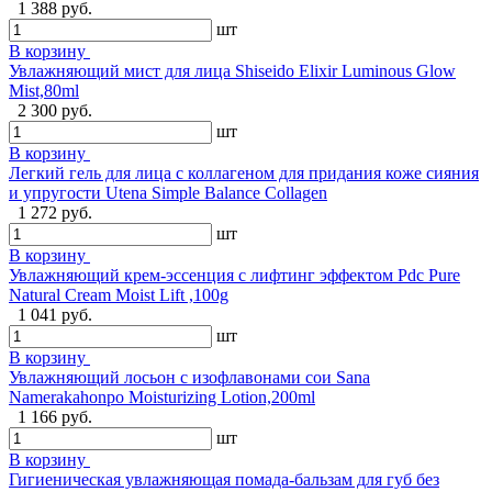
1 388 руб.
шт
В корзину
Увлажняющий мист для лица Shiseido Elixir Luminous Glow
Mist,80ml
2 300 руб.
шт
В корзину
Легкий гель для лица с коллагеном для придания коже сияния
и упругости Utena Simple Balance Collagen
1 272 руб.
шт
В корзину
Увлажняющий крем-эссенция с лифтинг эффектом Pdc Pure
Natural Cream Moist Lift ,100g
1 041 руб.
шт
В корзину
Увлажняющий лосьон с изофлавонами сои Sana
Namerakahonpo Moisturizing Lotion,200ml
1 166 руб.
шт
В корзину
Гигиеническая увлажняющая помада-бальзам для губ без