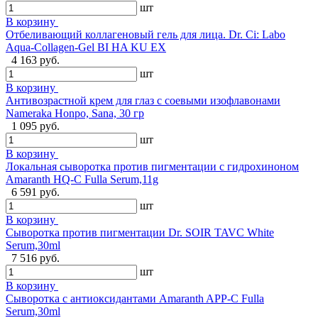
шт
В корзину
Отбеливающий коллагеновый гель для лица. Dr. Ci: Labo
Aqua-Collagen-Gel BI HA KU EX
4 163 руб.
шт
В корзину
Антивозрастной крем для глаз с соевыми изофлавонами
Nameraka Honpo, Sana, 30 гр
1 095 руб.
шт
В корзину
Локальная сыворотка против пигментации с гидрохиноном
Amaranth HQ-C Fulla Serum,11g
6 591 руб.
шт
В корзину
Сыворотка против пигментации Dr. SOIR TAVC White
Serum,30ml
7 516 руб.
шт
В корзину
Сыворотка с антиоксидантами Amaranth APP-С Fulla
Serum,30ml