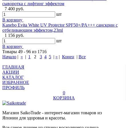
сыворотка с лифтинг эффектом
7 400 руб.
шт
В корзину
Kanebo Evita White UV Protector SPF50+/PA+++ санскрин с
отбеливающим эффектом,23ml
1 156 руб.
шт
В корзину
Товары 49 - 96 из 1716
Начало
|
«
|
1
2
3
4
5
|
»
|
Конец
|
Все
ГЛАВНАЯ
АКЦИИ
КАТАЛОГ
ИЗБРАННОЕ
ПРОФИЛЬ
0
КОРЗИНА
Магазин SaikoTrade - интернет-магазин товаров из
Японии для здоровья и красоты.
Все самое лучшее из страны восходящего солнца