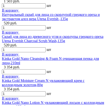
1 503 руб.
шт
В корзину
Натуральный скраб для лица со скорлупой грецкого ореха и
экстрактом алоэ вера Utena Everish ,135g
520 руб.
шт
В корзину
Скраб для лица из древесного угля и скорлупы грецкого ореха
Utena Everish Charcoal Scrub Wash,135g
520 руб.
шт
В корзину
Kinka Gold Nano Cleansing & Foam N очищающая пенка для
лица,210ml
3 354 руб.
шт
В корзину
Kinka Gold Moisture Cream N увлажняющий крем с
коллоидным золотом,80g
3 354 руб.
шт
В корзину
Kinka Gold Nano Lotion N увлажняющий лосьон с коллоидным