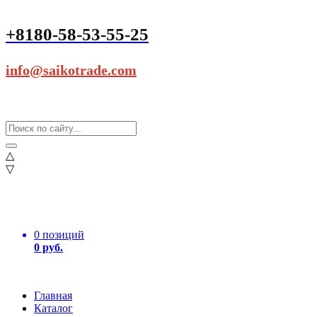
+8180-58-53-55-25
info@saikotrade.com
△
▽
0 позиций
0 руб.
Главная
Каталог