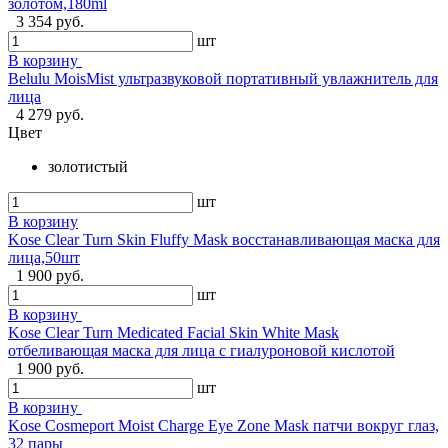
золотом,180ml
3 354 руб.
шт
В корзину
Belulu MoisMist ультразвуковой портативный увлажнитель для
лица
4 279 руб.
Цвет
золотистый
шт
В корзину
Kose Clear Turn Skin Fluffy Mask восстанавливающая маска для
лица,50шт
1 900 руб.
шт
В корзину
Kose Clear Turn Medicated Facial Skin White Mask
отбеливающая маска для лица с гиалуроновой кислотой
1 900 руб.
шт
В корзину
Kose Cosmeport Moist Charge Eye Zone Mask патчи вокруг глаз,
32 пары