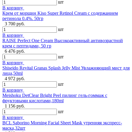
шт
В корзину
Крем от морщин Kiso Super Retinol Cream с содержанием
ретинола 0.4%. 50гр
3 700 руб.
шт
В корзину
RAISE Perfect One Cream Высокоактивный антивозрастной
крем с пептидами, 50 гр
6 476 руб.
шт
В корзину
Shiseido Revital Granas Splash Jelly Mist Увлажняющий мист для
лица,50ml
4 972 руб.
шт
В корзину
Meishoku DetClear Bright Peel пилинг гель-гоммаж с
фруктовыми кислотами,180ml
1 156 руб.
шт
В корзину
BCL Saborino Morning Facial Sheet Mask утренняя экспресс-
маска,32шт