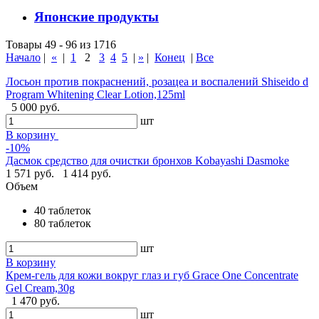
Японские продукты
Товары 49 - 96 из 1716
Начало
|
«
|
1
2
3
4
5
|
»
|
Конец
|
Все
Лосьон против покраснений, розацеа и воспалений Shiseido d
Program Whitening Clear Lotion,125ml
5 000 руб.
шт
В корзину
-10%
Дасмок средство для очистки бронхов Kobayashi Dasmoke
1 571 руб.
1 414 руб.
Объем
40 таблеток
80 таблеток
шт
В корзину
Крем-гель для кожи вокруг глаз и губ Grace One Concentrate
Gel Cream,30g
1 470 руб.
шт