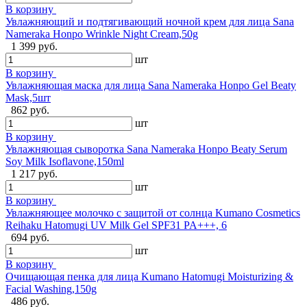
В корзину
Увлажняющий и подтягивающий ночной крем для лица Sana
Nameraka Honpo Wrinkle Night Cream,50g
1 399 руб.
шт
В корзину
Увлажняющая маска для лица Sana Nameraka Honpo Gel Beaty
Mask,5шт
862 руб.
шт
В корзину
Увлажняющая сыворотка Sana Nameraka Honpo Beaty Serum
Soy Milk Isoflavone,150ml
1 217 руб.
шт
В корзину
Увлажняющее молочко с защитой от солнца Kumano Cosmetics
Reihaku Hatomugi UV Milk Gel SPF31 PA+++, 6
694 руб.
шт
В корзину
Очищающая пенка для лица Kumano Hatomugi Moisturizing &
Facial Washing,150g
486 руб.