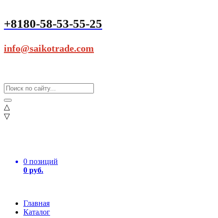
+8180-58-53-55-25
info@saikotrade.com
△
▽
0 позиций
0 руб.
Главная
Каталог