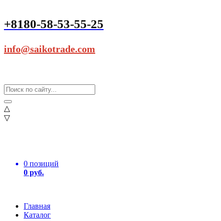
+8180-58-53-55-25
info@saikotrade.com
△
▽
0 позиций
0 руб.
Главная
Каталог