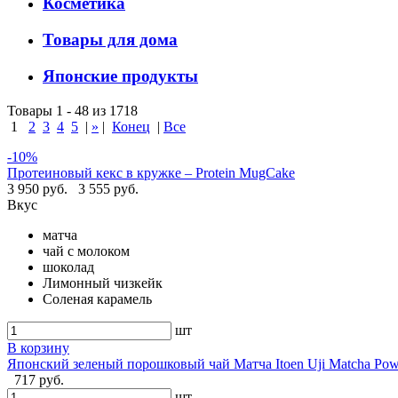
Косметика
Товары для дома
Японские продукты
Товары 1 - 48 из 1718
1
2
3
4
5
|
»
|
Конец
|
Все
-10%
Протеиновый кекс в кружке – Protein MugCake
3 950 руб.
3 555 руб.
Вкус
матча
чай с молоком
шоколад
Лимонный чизкейк
Соленая карамель
шт
В корзину
Японский зеленый порошковый чай Матча Itoen Uji Matcha Pow
717 руб.
шт