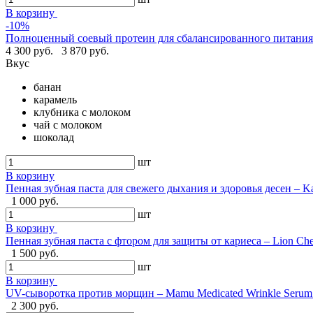
В корзину
-10%
Полноценный соевый протеин для сбалансированного питания -
4 300 руб.
3 870 руб.
Вкус
банан
карамель
клубника с молоком
чай с молоком
шоколад
шт
В корзину
Пенная зубная паста для свежего дыхания и здоровья десен – Ka
1 000 руб.
шт
В корзину
Пенная зубная паста с фтором для защиты от кариеса – Lion Ch
1 500 руб.
шт
В корзину
UV-сыворотка против морщин – Mamu Medicated Wrinkle Serum U
2 300 руб.