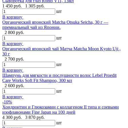
Сыворотка для глаз Rohto V11, 13мл
1 450 руб.
1 305 руб.
шт
В корзину
Органический японский Matcha Otsuka Seicha, 30 г —
премиальный чай из Японии.
2 800 руб.
шт
В корзину
Органический японский чай Матча Matcha Moon Kyoto Uji ,
30 г
2 700 руб.
шт
В корзину
Шампунь для мягкости и послушности волос Lebel Proedit
Care Works Soft Fit Shampoo, 300 мл
2 600 руб.
шт
В корзину
-10%
Хондроитин и Глюкозамин с коллагеном II типа и соевыми
изофлавонами Fine Japan на 100 дней
4 300 руб.
3 870 руб.
шт