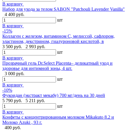
В корзину
Набор для ухода за телом SABON "Patchouli Lavender Vanilla"
4 400 руб.
шт
В корзину
-15%
Коллаген с железом, витамином C, мелиссой, сафлором,
эластином, декстрином, гиалуроновой кислотой, в
3 500 руб.
2 993 руб.
шт
В корзину
Прозрачный гель Dr.Select Placenta– деликатный уход и
здоровье для интимной зоны, 4 шт.
3 000 руб.
шт
В корзину
-10%
Фукоидан (экстракт мекабу) 700 мг/день на 30 дней
5 790 руб.
5 211 руб.
шт
В корзину
Конфеты с концентрированным молоком Mikakuto 8.2 и
Молоко Azuki , 93 г.
400 руб.