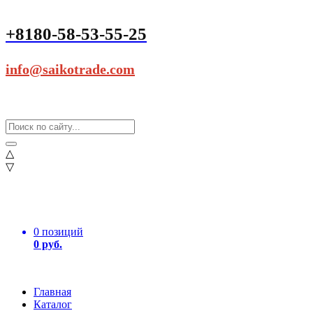
+8180-58-53-55-25
info@saikotrade.com
△
▽
0 позиций
0 руб.
Главная
Каталог