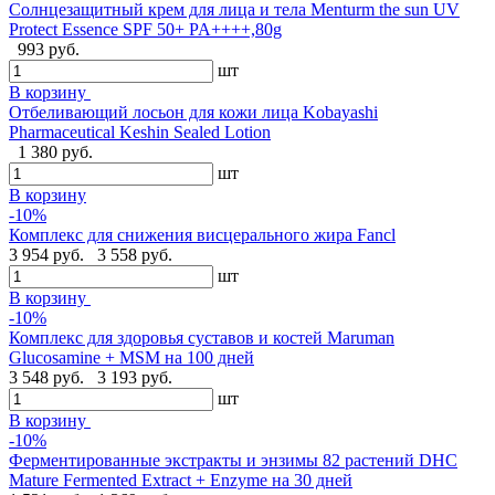
Солнцезащитный крем для лица и тела Menturm the sun UV
Protect Essence SPF 50+ PA++++,80g
993 руб.
шт
В корзину
Отбеливающий лосьон для кожи лица Kobayashi
Pharmaceutical Keshin Sealed Lotion
1 380 руб.
шт
В корзину
-10%
Комплекс для снижения висцерального жира Fancl
3 954 руб.
3 558 руб.
шт
В корзину
-10%
Комплекс для здоровья суставов и костей Maruman
Glucosamine + MSM на 100 дней
3 548 руб.
3 193 руб.
шт
В корзину
-10%
Ферментированные экстракты и энзимы 82 растений DHC
Mature Fermented Extract + Enzyme на 30 дней