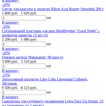
В корзину
-10%
Смузи для красоты и энергии Riken Acai Beauty Smoothie 200 г
1 800 руб.
1 620 руб.
шт
В корзину
-10%
Согревающий пластырь для шеи MegRhythm "Good Night" с
ароматом лаванды 12 шт./уп
2 200 руб.
1 980 руб.
шт
В корзину
-10%
Гемовое железо Wakasapuri, 90 капсул
3 900 руб.
3 510 руб.
шт
В корзину
-15%
Липосомный коллаген Lipo Colla Liposomal Collagen,
30стиков.
9 500 руб.
8 123 руб.
шт
В корзину
Сыворотка для глубокого увлажнения Lejeu Face Up Serum, 33
мл (примерно на 1 месяц)