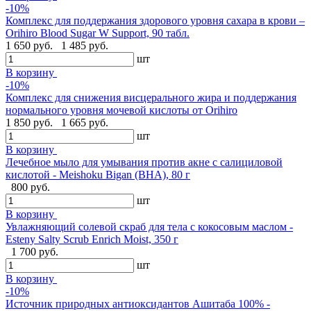
-10%
Комплекс для поддержания здорового уровня сахара в крови –
Orihiro Blood Sugar W Support, 90 табл.
1 650 руб.
1 485 руб.
шт
В корзину
-10%
Комплекс для снижения висцерального жира и поддержания
нормального уровня мочевой кислоты от Orihiro
1 850 руб.
1 665 руб.
шт
В корзину
Лечебное мыло для умывания против акне с салициловой
кислотой - Meishoku Bigan (BHA), 80 г
800 руб.
шт
В корзину
Увлажняющий солевой скраб для тела с кокосовым маслом -
Esteny Salty Scrub Enrich Moist, 350 г
1 700 руб.
шт
В корзину
-10%
Источник природных антиоксидантов Ашитаба 100% -