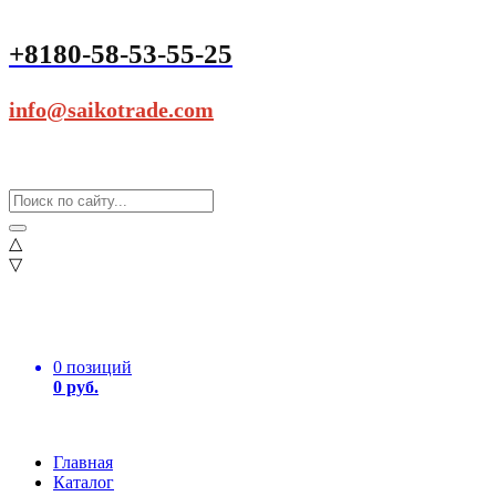
+8180-58-53-55-25
info@saikotrade.com
△
▽
0 позиций
0 руб.
Главная
Каталог