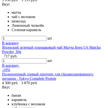
Вкус
матча
чай с молоком
шоколад
Лимонный чизкейк
Соленая карамель
шт
В корзину
Японский зеленый порошковый чай Матча Itoen Uji Matcha
Powder, 30g
717 руб.
шт
В корзину
-10%
Полноценный соевый протеин для сбалансированного
питания - Tokyo Complete Protein
4 300 руб.
3 870 руб.
Вкус
банан
карамель
клубника с молоком