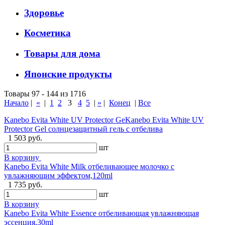
Здоровье
Косметика
Товары для дома
Японские продукты
Товары 97 - 144 из 1716
Начало
|
«
|
1
2
3
4
5
|
»
|
Конец
|
Все
Kanebo Evita White UV Protector GeKanebo Evita White UV
Protector Gel солнцезащитный гель с отбелива
1 503 руб.
шт
В корзину
Kanebo Evita White Milk отбеливающее молочко с
увлажняющим эффектом,120ml
1 735 руб.
шт
В корзину
Kanebo Evita White Essence отбеливающая увлажняющая
эссенция,30ml