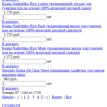
Keana Nadeshiko Rice Lotion увлажняющий лосьон для
сужения пор на основе 100% японской рисовой сывор
1 735 руб.
шт
В корзину
Keana Nadeshiko Rice Pack увлажняющая маски для сужения
пор на основе 100% японской рисовой сыворотк
1 735 руб.
шт
В корзину
Keana Nadeshiko Rice Mask увлажняющие маски для сужения
пор на основе 100% японской рисовой сыворот
1 272 руб.
шт
В корзину
Shiseido Senka All Clear Sheet очищающие салфетки для снятия
макияжа,44шт
983 руб.
шт
В корзину
Товары 97 - 144 из 1716
Начало
|
«
|
1
2
3
4
5
|
»
|
Конец
|
Все
ГЛАВНАЯ