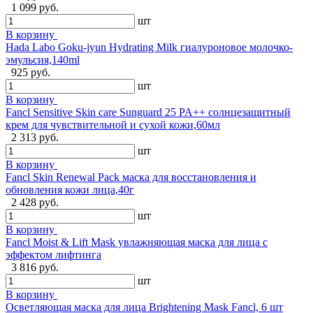
1 099 руб.
шт
В корзину
Hada Labo Goku-jyun Hydrating Milk гиалуроновое молочко-
эмульсия,140ml
925 руб.
шт
В корзину
Fancl Sensitive Skin care Sunguard 25 PA++ солнцезащитный
крем для чувствительной и сухой кожи,60мл
2 313 руб.
шт
В корзину
Fancl Skin Renewal Pack маска для восстановления и
обновления кожи лица,40г
2 428 руб.
шт
В корзину
Fancl Moist & Lift Mask увлажняющая маска для лица с
эффектом лифтинга
3 816 руб.
шт
В корзину
Осветляющая маска для лица Brightening Mask Fancl, 6 шт