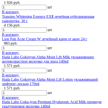
1 926 руб.
шт
В корзину
Transino Whitening Essence EXⅡ лечебная отбеливающая
сыворотка, 30 г
4 156 руб.
шт
В корзину
Lion Pair Acne Cream W лечебный крем от акне 24 г
983 руб.
шт
В корзину
Hada Labo Gokujyun Alpha Moist Lift Milk увлажняющее
антивозрастное молочко для лица,140ml
1 571 руб.
шт
В корзину
Hada Labo Gokujyun Alpha Moist Lift Lotion увлажняющий
лифтинг-лосьон,170ml
1 571 руб.
шт
В корзину
Hada Labo Goku-jyun Premium Hyaluronic Acid Milk премиум
гиалуроновое молочко,140ml