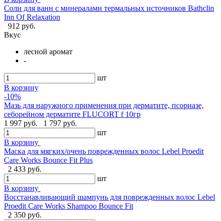
Соли для ванн с минералами термальных источников Bathclin
Inn Of Relaxation
912 руб.
Вкус
лесной аромат
-
шт
В корзину
-10%
Мазь для наружного применения при дерматите, псориазе,
себорейном дерматите FLUCORT f 10гр
1 997 руб.
1 797 руб.
шт
В корзину
Маска для мягких/очень поврежденных волос Lebel Proedit
Care Works Bounce Fit Plus
2 433 руб.
шт
В корзину
Восстанавливающий шампунь для поврежденных волос Lebel
Proedit Care Works Shampoo Bounce Fit
2 350 руб.