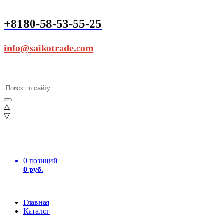
+8180-58-53-55-25
info@saikotrade.com
△
▽
0 позиций
0 руб.
Главная
Каталог