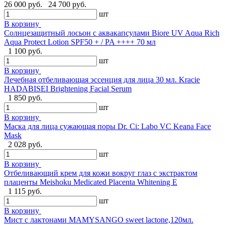
26 000 руб.
24 700 руб.
шт
В корзину
Cолнцезащитный лосьон с аквакапсулами Biore UV Aqua Rich
Aqua Protect Lotion SPF50 + / PA ++++ 70 мл
1 100 руб.
шт
В корзину
Лечебная отбеливающая эссенция для лица 30 мл. Kracie
HADABISEI Brightening Facial Serum
1 850 руб.
шт
В корзину
Маска для лица сужающая поры Dr. Ci: Labo VC Keana Face
Mask
2 028 руб.
шт
В корзину
Отбеливающий крем для кожи вокруг глаз с экстрактом
плаценты Meishoku Medicated Placenta Whitening E
1 115 руб.
шт
В корзину
Мист с лактонами MAMYSANGO sweet lactone,120мл.