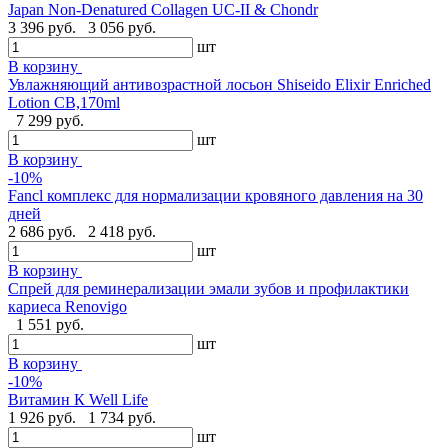
Japan Non-Denatured Collagen UC-II & Chondr
3 396 руб.
3 056 руб.
шт
В корзину
Увлажняющий антивозрастной лосьон Shiseido Elixir Enriched
Lotion CB,170ml
7 299 руб.
шт
В корзину
-10%
Fancl комплекс для нормализации кровяного давления на 30
дней
2 686 руб.
2 418 руб.
шт
В корзину
Спрей для реминерализации эмали зубов и профилактики
кариеса Renovigo
1 551 руб.
шт
В корзину
-10%
Витамин К Well Life
1 926 руб.
1 734 руб.
шт