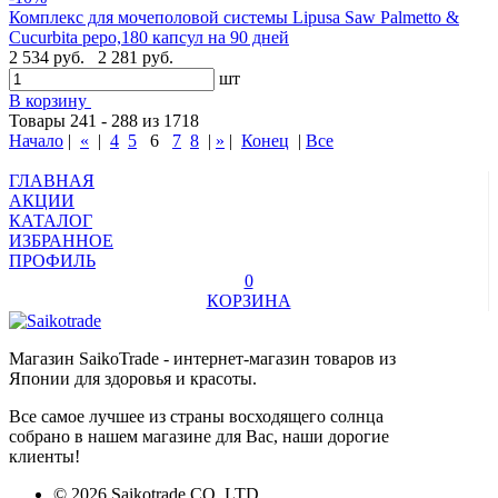
Комплекс для мочеполовой системы Lipusa Saw Palmetto &
Cucurbita pepo,180 капсул на 90 дней
2 534 руб.
2 281 руб.
шт
В корзину
Товары 241 - 288 из 1718
Начало
|
«
|
4
5
6
7
8
|
»
|
Конец
|
Все
ГЛАВНАЯ
АКЦИИ
КАТАЛОГ
ИЗБРАННОЕ
ПРОФИЛЬ
0
КОРЗИНА
Магазин SaikoTrade - интернет-магазин товаров из
Японии для здоровья и красоты.
Все самое лучшее из страны восходящего солнца
собрано в нашем магазине для Вас, наши дорогие
клиенты!
© 2026 Saikotrade CO, LTD