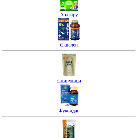
Аодзиру
Сквален
Спирулина
Фукоидан