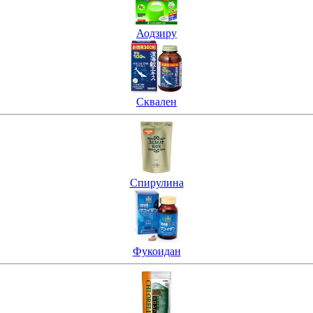
Аодзиру
Сквален
Спирулина
Фукоидан