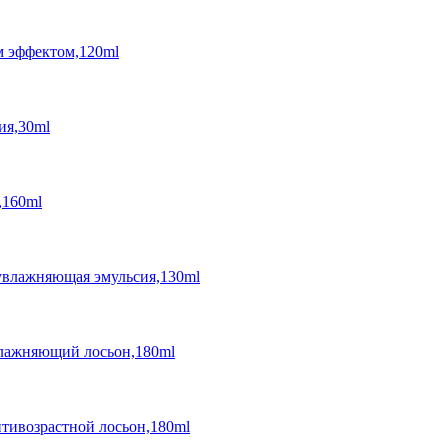
м эффектом,120ml
ия,30ml
,160ml
и увлажняющая эмульсия,130ml
увлажняющий лосьон,180ml
антивозрастной лосьон,180ml