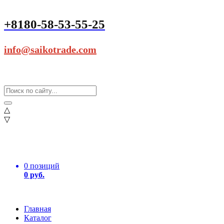
+8180-58-53-55-25
info@saikotrade.com
△
▽
0 позиций
0 руб.
Главная
Каталог