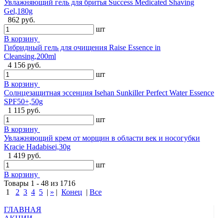
Увлажняющий гель для бритья Success Medicated Shaving
Gel,180g
862 руб.
шт
В корзину
Гибридный гель для очищения Raise Essence in
Cleansing,200ml
4 156 руб.
шт
В корзину
Солнцезащитная эссенция Isehan Sunkiller Perfect Water Essence
SPF50+,50g
1 115 руб.
шт
В корзину
Увлажняющий крем от морщин в области век и носогубки
Kracie Hadabisei,30g
1 419 руб.
шт
В корзину
Товары 1 - 48 из 1716
1
2
3
4
5
|
»
|
Конец
|
Все
ГЛАВНАЯ