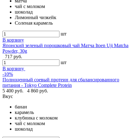
матча
чай с молоком
шоколад
Лимонный чизкейк
Соленая карамель
шт
В корзину
Японский зеленый порошковый чай Матча Itoen Uji Matcha
Powder, 30g
717 руб.
шт
В корзину
-10%
Полноценный соевый протеин для сбалансированного
питания - Tokyo Complete Protein
5 400 руб.
4 860 руб.
Вкус
банан
карамель
клубника с молоком
чай с молоком
шоколад