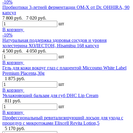
-10%
Пробиотики 3-летней ферментации OM-X от Dr. OHHIRA, 90
капсул
7 800 руб.
7 020 руб.
шт
В корзину
-10%
Натуральная поддержка здоровья сосудов и уровня
холестерина ХОЛЕСТОН, Hisamitsu 168 капсул
4 500 руб.
4 050 руб.
шт
В корзину
Гель для кожи вокруг глаз с плацентой Miccosmo White Label
Premium Placenta,30g
1 875 руб.
шт
В корзину
Увлажняющий бальзам для губ DHC Lip Cream
811 руб.
шт
В корзину
Профессиональный ревитализирующий лосьон для ухода с
процедур с микротоками Elixcell Revita Lotion,5
5 170 руб.