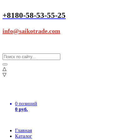
+8180-58-53-55-25
info@saikotrade.com
△
▽
0 позиций
0 руб.
Главная
Каталог