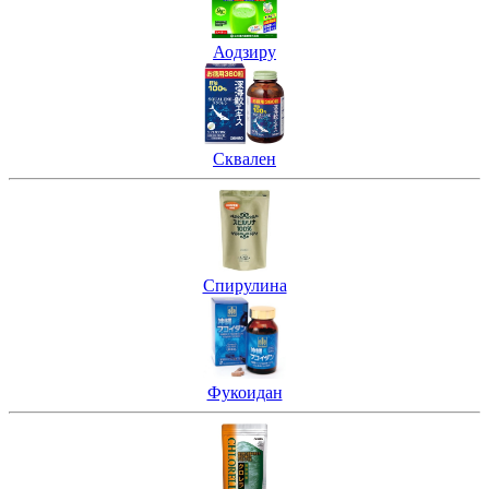
Аодзиру
Сквален
Спирулина
Фукоидан