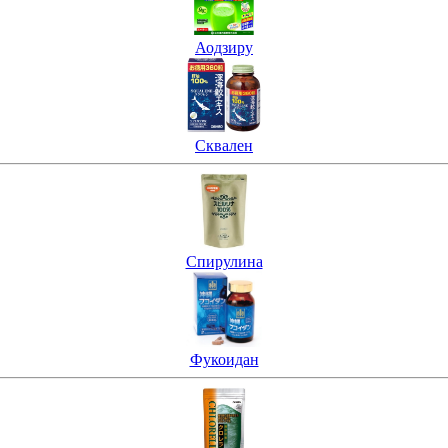
Аодзиру
Сквален
Спирулина
Фукоидан