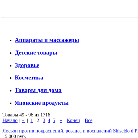
Аппараты и массажеры
Детские товары
Здоровье
Косметика
Товары для дома
Японские продукты
Товары 49 - 96 из 1716
Начало
|
«
|
1
2
3
4
5
|
»
|
Конец
|
Все
Лосьон против покраснений, розацеа и воспалений Shiseido d Pr
5 000 руб.