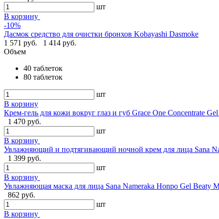
шт
В корзину
-10%
Дасмок средство для очистки бронхов Kobayashi Dasmoke
1 571 руб.
1 414 руб.
Объем
40 таблеток
80 таблеток
шт
В корзину
Крем-гель для кожи вокруг глаз и губ Grace One Concentrate Ge
1 470 руб.
шт
В корзину
Увлажняющий и подтягивающий ночной крем для лица Sana Nam
1 399 руб.
шт
В корзину
Увлажняющая маска для лица Sana Nameraka Honpo Gel Beaty 
862 руб.
шт
В корзину