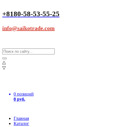
+8180-58-53-55-25
info@saikotrade.com
△
▽
0 позиций
0 руб.
Главная
Каталог