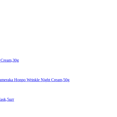
l Cream,30g
eraka Honpo Wrinkle Night Cream,50g
Mask,5шт