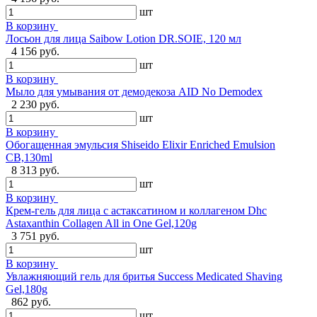
шт
В корзину
Лосьон для лица Saibow Lotion DR.SOIE, 120 мл
4 156 руб.
шт
В корзину
Мыло для умывания от демодекоза AID No Demodex
2 230 руб.
шт
В корзину
Обогащенная эмульсия Shiseido Elixir Enriched Emulsion
CB,130ml
8 313 руб.
шт
В корзину
Крем-гель для лица с астаксатином и коллагеном Dhc
Astaxanthin Collagen All in One Gel,120g
3 751 руб.
шт
В корзину
Увлажняющий гель для бритья Success Medicated Shaving
Gel,180g
862 руб.
шт