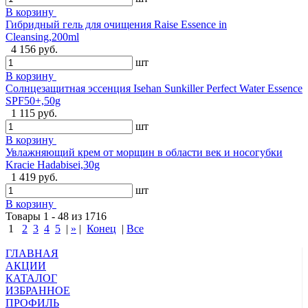
В корзину
Гибридный гель для очищения Raise Essence in
Cleansing,200ml
4 156 руб.
шт
В корзину
Солнцезащитная эссенция Isehan Sunkiller Perfect Water Essence
SPF50+,50g
1 115 руб.
шт
В корзину
Увлажняющий крем от морщин в области век и носогубки
Kracie Hadabisei,30g
1 419 руб.
шт
В корзину
Товары 1 - 48 из 1716
1
2
3
4
5
|
»
|
Конец
|
Все
ГЛАВНАЯ
АКЦИИ
КАТАЛОГ
ИЗБРАННОЕ
ПРОФИЛЬ