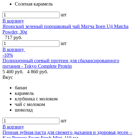
Соленая карамель
шт
В корзину
Японский зеленый порошковый чай Матча Itoen Uji Matcha
Powder, 30g
717 руб.
шт
В корзину
-10%
Полноценный соевый протеин для сбалансированного
питания - Tokyo Complete Protein
5 400 руб.
4 860 руб.
Вкус
банан
карамель
клубника с молоком
чай с молоком
шоколад
шт
В корзину
Пенная зубная паста для свежего дыхания и здоровья десен –
Kao Pureora Foam Fresh Mint, 110 мл.