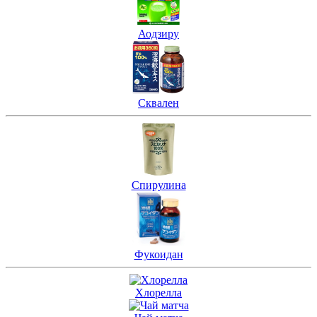
Аодзиру
Сквален
Спирулина
Фукоидан
Хлорелла