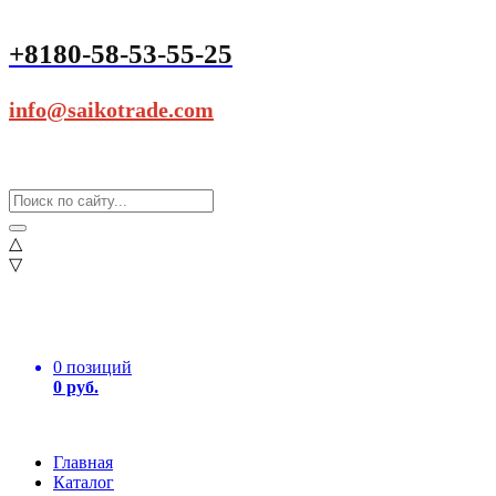
+8180-58-53-55-25
info@saikotrade.com
△
▽
0 позиций
0 руб.
Главная
Каталог