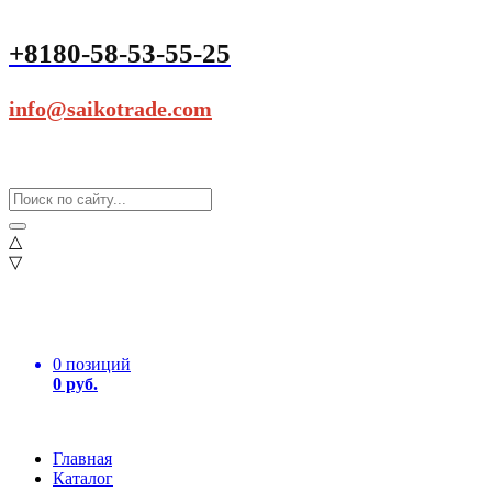
+8180-58-53-55-25
info@saikotrade.com
△
▽
0 позиций
0 руб.
Главная
Каталог