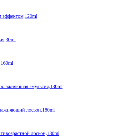
м эффектом,120ml
ия,30ml
,160ml
и увлажняющая эмульсия,130ml
увлажняющий лосьон,180ml
антивозрастной лосьон,180ml