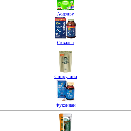
Аодзиру
Сквален
Спирулина
Фукоидан