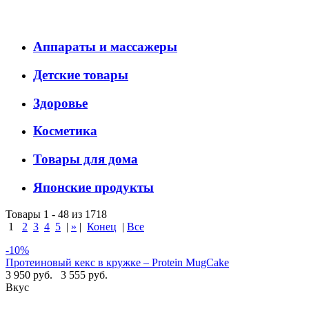
Аппараты и массажеры
Детские товары
Здоровье
Косметика
Товары для дома
Японские продукты
Товары 1 - 48 из 1718
1
2
3
4
5
|
»
|
Конец
|
Все
-10%
Протеиновый кекс в кружке – Protein MugCake
3 950 руб.
3 555 руб.
Вкус