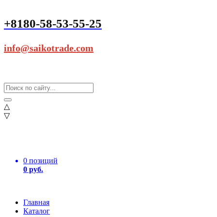
+8180-58-53-55-25
info@saikotrade.com
△
▽
0 позиций
0 руб.
Главная
Каталог