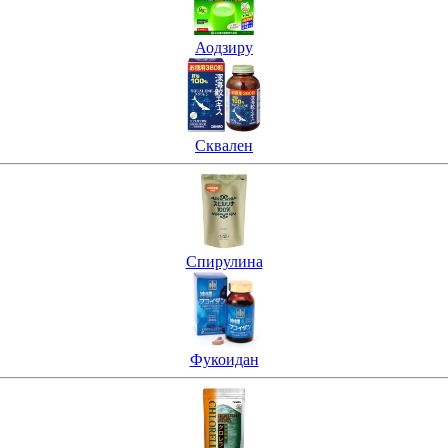
Аодзиру
Сквален
Спирулина
Фукоидан