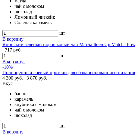
матча
чай с молоком
шоколад
Лимонный чизкейк
Соленая карамель
шт
В корзину
Японский зеленый порошковый чай Матча Itoen Uji Matcha Pow
717 руб.
шт
В корзину
-10%
Полноценный соевый протеин для сбалансированного питания -
4 300 руб.
3 870 руб.
Вкус
банан
карамель
клубника с молоком
чай с молоком
шоколад
шт
В корзину