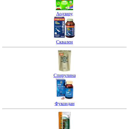
Аодзиру
Сквален
Спирулина
Фукоидан