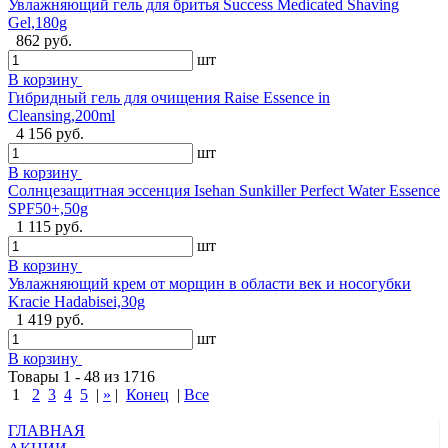
Увлажняющий гель для бритья Success Medicated Shaving
Gel,180g
862 руб.
шт
В корзину
Гибридный гель для очищения Raise Essence in
Cleansing,200ml
4 156 руб.
шт
В корзину
Солнцезащитная эссенция Isehan Sunkiller Perfect Water Essence
SPF50+,50g
1 115 руб.
шт
В корзину
Увлажняющий крем от морщин в области век и носогубки
Kracie Hadabisei,30g
1 419 руб.
шт
В корзину
Товары 1 - 48 из 1716
1
2
3
4
5
|
»
|
Конец
|
Все
ГЛАВНАЯ