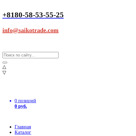
+8180-58-53-55-25
info@saikotrade.com
△
▽
0 позиций
0 руб.
Главная
Каталог