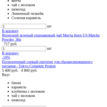
матча
чай с молоком
шоколад
Лимонный чизкейк
Соленая карамель
шт
В корзину
Японский зеленый порошковый чай Матча Itoen Uji Matcha
Powder, 30g
717 руб.
шт
В корзину
-10%
Полноценный соевый протеин для сбалансированного
питания - Tokyo Complete Protein
5 400 руб.
4 860 руб.
Вкус
банан
карамель
клубника с молоком
чай с молоком
шоколад