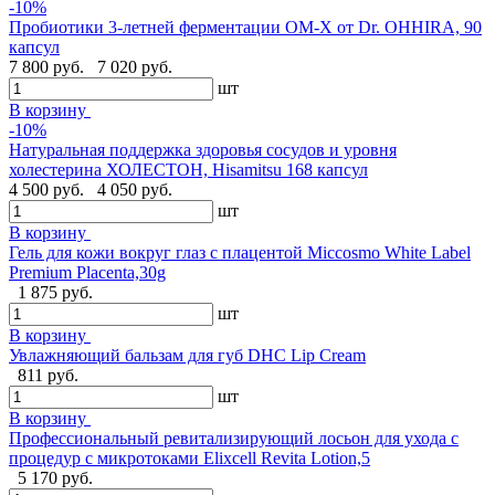
-10%
Пробиотики 3-летней ферментации OM-X от Dr. OHHIRA, 90
капсул
7 800 руб.
7 020 руб.
шт
В корзину
-10%
Натуральная поддержка здоровья сосудов и уровня
холестерина ХОЛЕСТОН, Hisamitsu 168 капсул
4 500 руб.
4 050 руб.
шт
В корзину
Гель для кожи вокруг глаз с плацентой Miccosmo White Label
Premium Placenta,30g
1 875 руб.
шт
В корзину
Увлажняющий бальзам для губ DHC Lip Cream
811 руб.
шт
В корзину
Профессиональный ревитализирующий лосьон для ухода с
процедур с микротоками Elixcell Revita Lotion,5
5 170 руб.