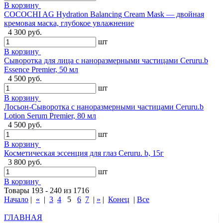
В корзину
COCOCHI AG Hydration Balancing Cream Mask — двойная
кремовая маска, глубокое увлажнение
4 300 руб.
шт
В корзину
Сыворотка для лица с наноразмерными частицами Ceruru.b
Essence Premier, 50 мл
4 500 руб.
шт
В корзину
Лосьон-Сыворотка с наноразмерными частицами Ceruru.b
Lotion Serum Premier, 80 мл
4 500 руб.
шт
В корзину
Косметическая эссенция для глаз Ceruru. b, 15г
3 800 руб.
шт
В корзину
Товары 193 - 240 из 1716
Начало
|
«
|
3
4
5
6
7
|
»
|
Конец
|
Все
ГЛАВНАЯ