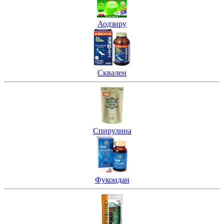
Аодзиру
Сквален
Спирулина
Фукоидан