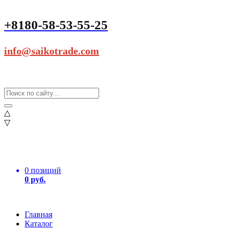
+8180-58-53-55-25
info@saikotrade.com
△
▽
0 позиций
0 руб.
Главная
Каталог