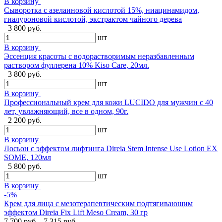
В корзину
Сыворотка с азелаиновой кислотой 15%, ниацинамидом,
гиалуроновой кислотой, экстрактом чайного дерева
3 800 руб.
шт
В корзину
Эссенция красоты с водорастворимым неразбавленным
раствором фуллерена 10% Kiso Care, 20мл.
3 800 руб.
шт
В корзину
Профессиональный крем для кожи LUCIDO для мужчин с 40
лет, увлажняющий, все в одном, 90г.
2 200 руб.
шт
В корзину
Лосьон с эффектом лифтинга Direia Stem Intense Use Lotion EX
SOME, 120мл
5 800 руб.
шт
В корзину
-5%
Крем для лица с мезотерапевтическим подтягивающим
эффектом Direia Fix Lift Meso Cream, 30 гр
7 700 руб.
7 315 руб.