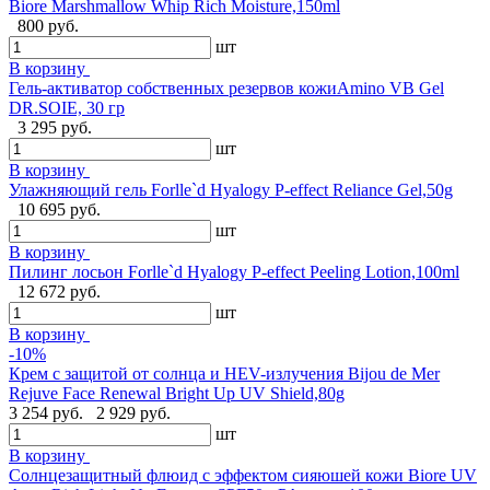
Biore Marshmallow Whip Rich Moisture,150ml
800 руб.
шт
В корзину
Гель-активатор собственных резервов кожиAmino VB Gel
DR.SOIE, 30 гр
3 295 руб.
шт
В корзину
Улажняющий гель Forlle`d Hyalogy P-effect Reliance Gel,50g
10 695 руб.
шт
В корзину
Пилинг лосьон Forlle`d Hyalogy P-effect Peeling Lotion,100ml
12 672 руб.
шт
В корзину
-10%
Крем с защитой от солнца и HEV-излучения Bijou de Mer
Rejuve Face Renewal Bright Up UV Shield,80g
3 254 руб.
2 929 руб.
шт
В корзину
Солнцезащитный флюид с эффектом сияюшей кожи Biore UV