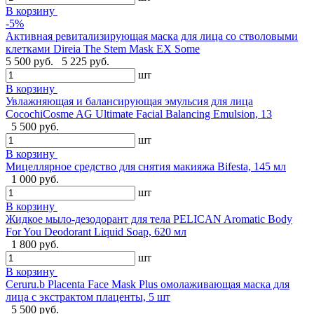
В корзину
-5%
Активная ревитализирующая маска для лица со стволовыми
клетками Direia The Stem Mask EX Some
5 500 руб.
5 225 руб.
шт
В корзину
Увлажняющая и балансирующая эмульсия для лица
CocochiCosme AG Ultimate Facial Balancing Emulsion, 13
5 500 руб.
шт
В корзину
Мицеллярное средство для снятия макияжа Bifesta, 145 мл
1 000 руб.
шт
В корзину
Жидкое мыло-дезодорант для тела PELICAN Aromatic Body
For You Deodorant Liquid Soap, 620 мл
1 800 руб.
шт
В корзину
Ceruru.b Placenta Face Mask Plus омолаживающая маска для
лица с экстрактом плаценты, 5 шт
5 500 руб.