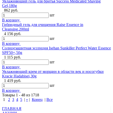
Увлажняющий гель для бритья Success Medicated Shaving
Gel,180g
862 руб.
шт
В корзину
Гибридный гель для очищения Raise Essence in
Cleansing,200ml
4 156 руб.
шт
В корзину
Солнцезащитная эссенция Isehan Sunkiller Perfect Water Essence
SPF50+,50g
1 115 руб.
шт
В корзину
Увлажняющий крем от морщин в области век и носогубки
Kracie Hadabisei,30g
1 419 руб.
шт
В корзину
Товары 1 - 48 из 1718
1
2
3
4
5
|
»
|
Конец
|
Все
ГЛАВНАЯ