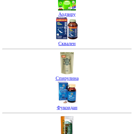
Аодзиру
Сквален
Спирулина
Фукоидан