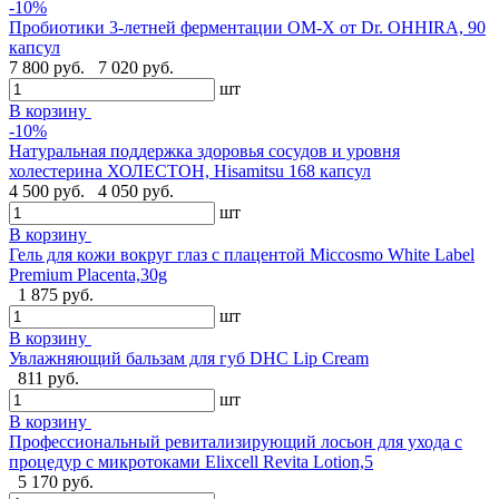
-10%
Пробиотики 3-летней ферментации OM-X от Dr. OHHIRA, 90
капсул
7 800 руб.
7 020 руб.
шт
В корзину
-10%
Натуральная поддержка здоровья сосудов и уровня
холестерина ХОЛЕСТОН, Hisamitsu 168 капсул
4 500 руб.
4 050 руб.
шт
В корзину
Гель для кожи вокруг глаз с плацентой Miccosmo White Label
Premium Placenta,30g
1 875 руб.
шт
В корзину
Увлажняющий бальзам для губ DHC Lip Cream
811 руб.
шт
В корзину
Профессиональный ревитализирующий лосьон для ухода с
процедур с микротоками Elixcell Revita Lotion,5
5 170 руб.