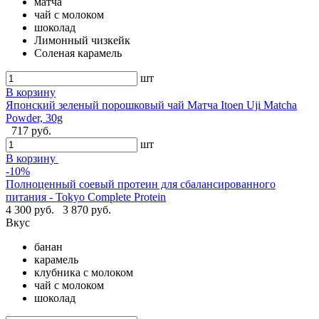
матча
чай с молоком
шоколад
Лимонный чизкейк
Соленая карамель
шт
В корзину
Японский зеленый порошковый чай Матча Itoen Uji Matcha
Powder, 30g
717 руб.
шт
В корзину
-10%
Полноценный соевый протеин для сбалансированного
питания - Tokyo Complete Protein
4 300 руб.
3 870 руб.
Вкус
банан
карамель
клубника с молоком
чай с молоком
шоколад