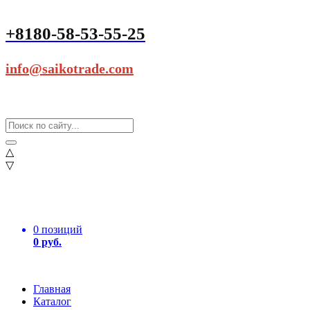
+8180-58-53-55-25
info@saikotrade.com
△
▽
0 позиций
0 руб.
Главная
Каталог