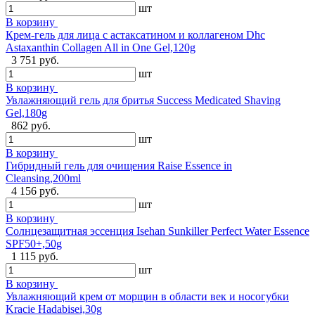
шт
В корзину
Крем-гель для лица с астаксатином и коллагеном Dhc
Astaxanthin Collagen All in One Gel,120g
3 751 руб.
шт
В корзину
Увлажняющий гель для бритья Success Medicated Shaving
Gel,180g
862 руб.
шт
В корзину
Гибридный гель для очищения Raise Essence in
Cleansing,200ml
4 156 руб.
шт
В корзину
Солнцезащитная эссенция Isehan Sunkiller Perfect Water Essence
SPF50+,50g
1 115 руб.
шт
В корзину
Увлажняющий крем от морщин в области век и носогубки
Kracie Hadabisei,30g