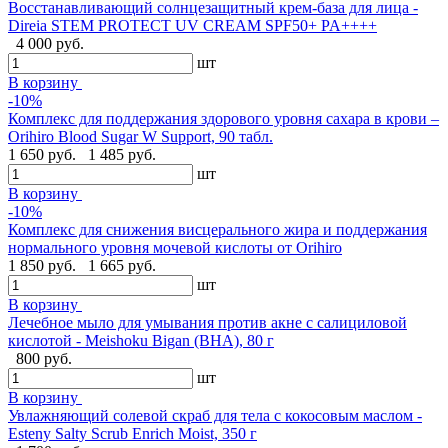
Восстанавливающий солнцезащитный крем-база для лица -
Direia STEM PROTECT UV CREAM SPF50+ PA++++
4 000 руб.
шт
В корзину
-10%
Комплекс для поддержания здорового уровня сахара в крови –
Orihiro Blood Sugar W Support, 90 табл.
1 650 руб.
1 485 руб.
шт
В корзину
-10%
Комплекс для снижения висцерального жира и поддержания
нормального уровня мочевой кислоты от Orihiro
1 850 руб.
1 665 руб.
шт
В корзину
Лечебное мыло для умывания против акне с салициловой
кислотой - Meishoku Bigan (BHA), 80 г
800 руб.
шт
В корзину
Увлажняющий солевой скраб для тела с кокосовым маслом -
Esteny Salty Scrub Enrich Moist, 350 г