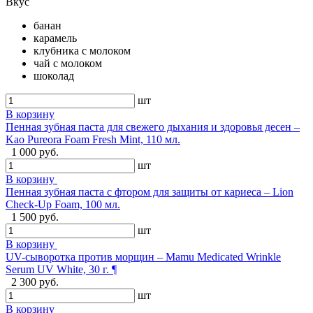
Вкус
банан
карамель
клубника с молоком
чай с молоком
шоколад
шт
В корзину
Пенная зубная паста для свежего дыхания и здоровья десен –
Kao Pureora Foam Fresh Mint, 110 мл.
1 000 руб.
шт
В корзину
Пенная зубная паста с фтором для защиты от кариеса – Lion
Check-Up Foam, 100 мл.
1 500 руб.
шт
В корзину
UV-сыворотка против морщин – Mamu Medicated Wrinkle
Serum UV White, 30 г. ¶
2 300 руб.
шт
В корзину