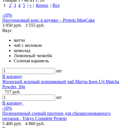
Товары 1 - 48 из 1716
1
2
3
4
5
|
»
|
Конец
|
Все
-10%
Протеиновый кекс в кружке – Protein MugCake
3 950 руб.
3 555 руб.
Вкус
матча
чай с молоком
шоколад
Лимонный чизкейк
Соленая карамель
шт
В корзину
Японский зеленый порошковый чай Матча Itoen Uji Matcha
Powder, 30g
717 руб.
шт
В корзину
-10%
Полноценный соевый протеин для сбалансированного
питания - Tokyo Complete Protein
5 400 руб.
4 860 руб.