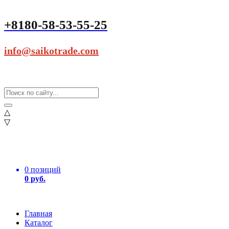
+8180-58-53-55-25
info@saikotrade.com
△
▽
0 позиций
0 руб.
Главная
Каталог