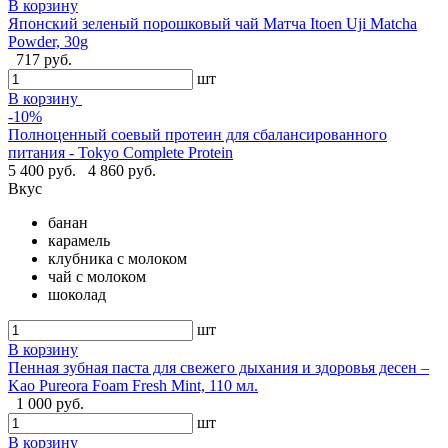
В корзину
Японский зеленый порошковый чай Матча Itoen Uji Matcha
Powder, 30g
717 руб.
шт
В корзину
-10%
Полноценный соевый протеин для сбалансированного
питания - Tokyo Complete Protein
5 400 руб.
4 860 руб.
Вкус
банан
карамель
клубника с молоком
чай с молоком
шоколад
шт
В корзину
Пенная зубная паста для свежего дыхания и здоровья десен –
Kao Pureora Foam Fresh Mint, 110 мл.
1 000 руб.
шт
В корзину