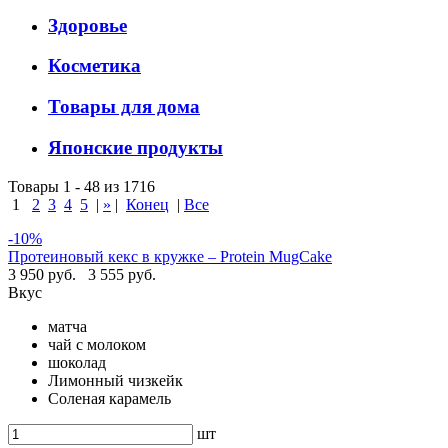
Здоровье
Косметика
Товары для дома
Японские продукты
Товары 1 - 48 из 1716
1
2
3
4
5
|
»
|
Конец
|
Все
-10%
Протеиновый кекс в кружке – Protein MugCake
3 950 руб.
3 555 руб.
Вкус
матча
чай с молоком
шоколад
Лимонный чизкейк
Соленая карамель
шт