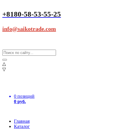
+8180-58-53-55-25
info@saikotrade.com
△
▽
0 позиций
0 руб.
Главная
Каталог