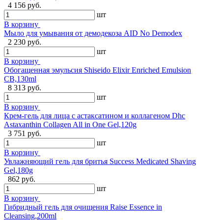
4 156 руб.
шт
В корзину
Мыло для умывания от демодекоза AID No Demodex
2 230 руб.
шт
В корзину
Обогащенная эмульсия Shiseido Elixir Enriched Emulsion
CB,130ml
8 313 руб.
шт
В корзину
Крем-гель для лица с астаксатином и коллагеном Dhc
Astaxanthin Collagen All in One Gel,120g
3 751 руб.
шт
В корзину
Увлажняющий гель для бритья Success Medicated Shaving
Gel,180g
862 руб.
шт
В корзину
Гибридный гель для очищения Raise Essence in
Cleansing,200ml