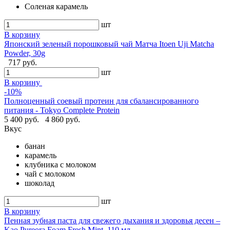
Соленая карамель
шт
В корзину
Японский зеленый порошковый чай Матча Itoen Uji Matcha
Powder, 30g
717 руб.
шт
В корзину
-10%
Полноценный соевый протеин для сбалансированного
питания - Tokyo Complete Protein
5 400 руб.
4 860 руб.
Вкус
банан
карамель
клубника с молоком
чай с молоком
шоколад
шт
В корзину
Пенная зубная паста для свежего дыхания и здоровья десен –
Kao Pureora Foam Fresh Mint, 110 мл.