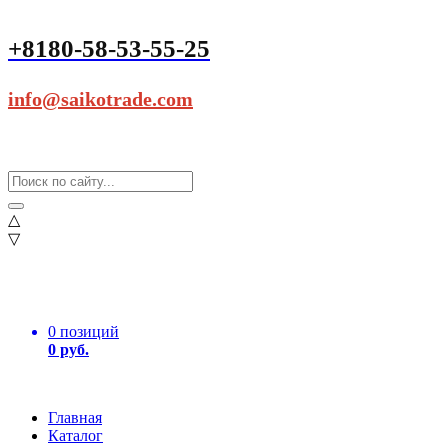
+8180-58-53-55-25
info@saikotrade.com
△
▽
0 позиций
0 руб.
Главная
Каталог