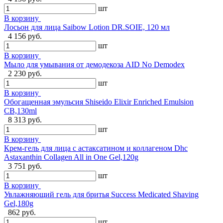
шт
В корзину
Лосьон для лица Saibow Lotion DR.SOIE, 120 мл
4 156 руб.
шт
В корзину
Мыло для умывания от демодекоза AID No Demodex
2 230 руб.
шт
В корзину
Обогащенная эмульсия Shiseido Elixir Enriched Emulsion
CB,130ml
8 313 руб.
шт
В корзину
Крем-гель для лица с астаксатином и коллагеном Dhc
Astaxanthin Collagen All in One Gel,120g
3 751 руб.
шт
В корзину
Увлажняющий гель для бритья Success Medicated Shaving
Gel,180g
862 руб.
шт