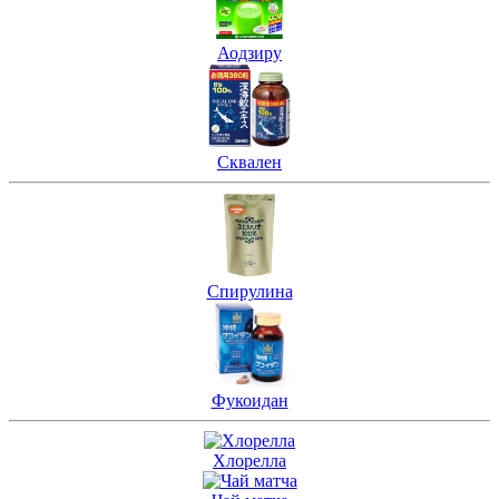
Аодзиру
Сквален
Спирулина
Фукоидан
Хлорелла