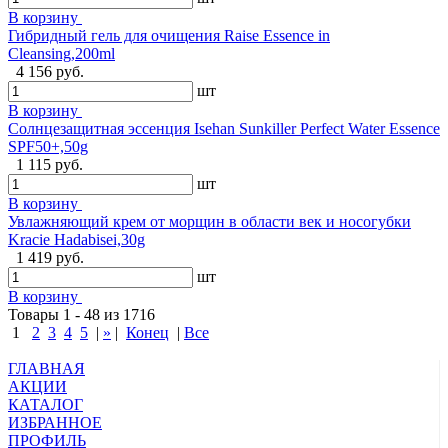
В корзину
Гибридный гель для очищения Raise Essence in
Cleansing,200ml
4 156 руб.
шт
В корзину
Солнцезащитная эссенция Isehan Sunkiller Perfect Water Essence
SPF50+,50g
1 115 руб.
шт
В корзину
Увлажняющий крем от морщин в области век и носогубки
Kracie Hadabisei,30g
1 419 руб.
шт
В корзину
Товары 1 - 48 из 1716
1
2
3
4
5
|
»
|
Конец
|
Все
ГЛАВНАЯ
АКЦИИ
КАТАЛОГ
ИЗБРАННОЕ
ПРОФИЛЬ