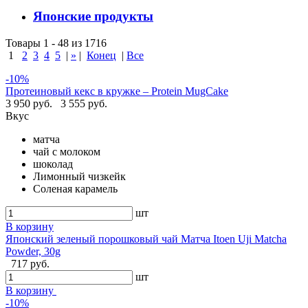
Японские продукты
Товары 1 - 48 из 1716
1
2
3
4
5
|
»
|
Конец
|
Все
-10%
Протеиновый кекс в кружке – Protein MugCake
3 950 руб.
3 555 руб.
Вкус
матча
чай с молоком
шоколад
Лимонный чизкейк
Соленая карамель
шт
В корзину
Японский зеленый порошковый чай Матча Itoen Uji Matcha
Powder, 30g
717 руб.
шт
В корзину
-10%