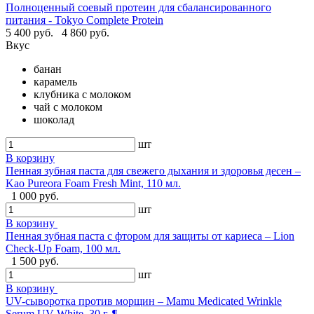
Полноценный соевый протеин для сбалансированного
питания - Tokyo Complete Protein
5 400 руб.
4 860 руб.
Вкус
банан
карамель
клубника с молоком
чай с молоком
шоколад
шт
В корзину
Пенная зубная паста для свежего дыхания и здоровья десен –
Kao Pureora Foam Fresh Mint, 110 мл.
1 000 руб.
шт
В корзину
Пенная зубная паста с фтором для защиты от кариеса – Lion
Check-Up Foam, 100 мл.
1 500 руб.
шт
В корзину
UV-сыворотка против морщин – Mamu Medicated Wrinkle
Serum UV White, 30 г. ¶