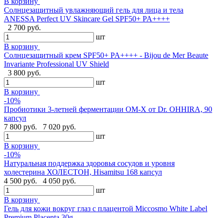
В корзину
Солнцезащитный увлажняющий гель для лица и тела
ANESSA Perfect UV Skincare Gel SPF50+ PA++++
2 700 руб.
шт
В корзину
Cолнцезащитный крем SPF50+ PA++++ - Bijou de Mer Beaute
Invariante Professional UV Shield
3 800 руб.
шт
В корзину
-10%
Пробиотики 3-летней ферментации OM-X от Dr. OHHIRA, 90
капсул
7 800 руб.
7 020 руб.
шт
В корзину
-10%
Натуральная поддержка здоровья сосудов и уровня
холестерина ХОЛЕСТОН, Hisamitsu 168 капсул
4 500 руб.
4 050 руб.
шт
В корзину
Гель для кожи вокруг глаз с плацентой Miccosmo White Label
Premium Placenta,30g