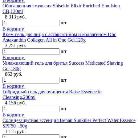
В корзину
Обогащенная эмульсия Shiseido Elixir Enriched Emulsion
CB,130ml
8 313 руб.
шт
В корзину
Крем-гель для лица с астаксатином и коллагеном Dhc
Astaxanthin Collagen All in One Gel,120g
3 751 руб.
шт
В корзину
Увлажняющий гель для бритья Success Medicated Shaving
Gel,180g
862 руб.
шт
В корзину
Гибридный гель для очищения Raise Essence in
Cleansing,200ml
4 156 руб.
шт
В корзину
Солнцезащитная эссенция Isehan Sunkiller Perfect Water Essence
SPF50+,50g
1 115 руб.
шт