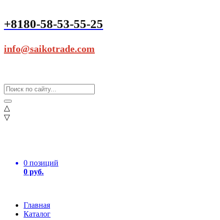
+8180-58-53-55-25
info@saikotrade.com
△
▽
0 позиций
0 руб.
Главная
Каталог