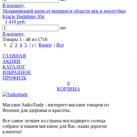
В корзину
Увлажняющий крем от морщин в области век и носогубки
Kracie Hadabisei,30g
1 419 руб.
шт
В корзину
Товары 1 - 48 из 1716
1
2
3
4
5
|
»
|
Конец
|
Все
ГЛАВНАЯ
АКЦИИ
КАТАЛОГ
ИЗБРАННОЕ
ПРОФИЛЬ
0
КОРЗИНА
Магазин SaikoTrade - интернет-магазин товаров из
Японии для здоровья и красоты.
Все самое лучшее из страны восходящего солнца
собрано в нашем магазине для Вас, наши дорогие
клиенты!