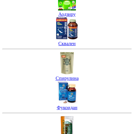
Аодзиру
Сквален
Спирулина
Фукоидан