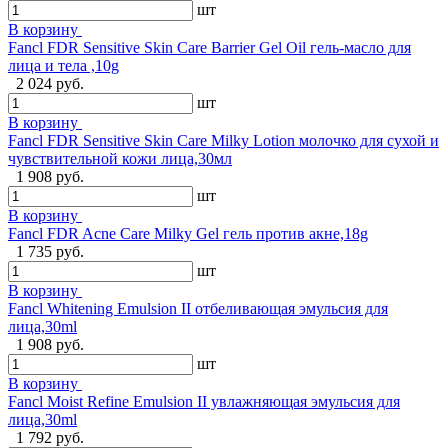
шт
В корзину
Fancl FDR Sensitive Skin Care Barrier Gel Oil гель-масло для
лица и тела ,10g
2 024 руб.
шт
В корзину
Fancl FDR Sensitive Skin Care Milky Lotion молочко для сухой и
чувствительной кожи лица,30мл
1 908 руб.
шт
В корзину
Fancl FDR Acne Care Milky Gel гель против акне,18g
1 735 руб.
шт
В корзину
Fancl Whitening Emulsion II отбеливающая эмульсия для
лица,30ml
1 908 руб.
шт
В корзину
Fancl Moist Refine Emulsion II увлажняющая эмульсия для
лица,30ml
1 792 руб.