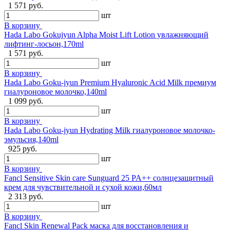
1 571 руб.
шт
В корзину
Hada Labo Gokujyun Alpha Moist Lift Lotion увлажняющий
лифтинг-лосьон,170ml
1 571 руб.
шт
В корзину
Hada Labo Goku-jyun Premium Hyaluronic Acid Milk премиум
гиалуроновое молочко,140ml
1 099 руб.
шт
В корзину
Hada Labo Goku-jyun Hydrating Milk гиалуроновое молочко-
эмульсия,140ml
925 руб.
шт
В корзину
Fancl Sensitive Skin care Sunguard 25 PA++ солнцезащитный
крем для чувствительной и сухой кожи,60мл
2 313 руб.
шт
В корзину
Fancl Skin Renewal Pack маска для восстановления и