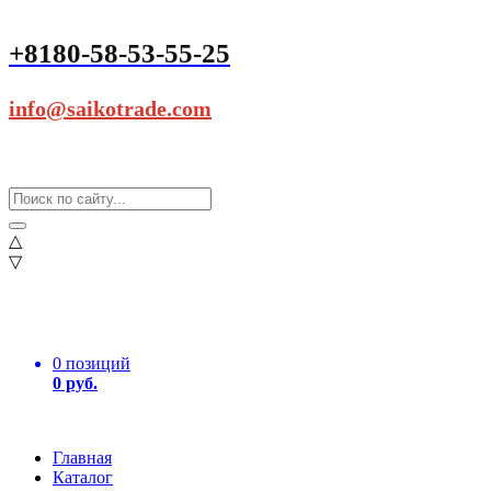
+8180-58-53-55-25
info@saikotrade.com
△
▽
0 позиций
0 руб.
Главная
Каталог