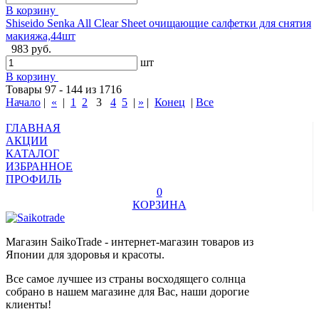
В корзину
Shiseido Senka All Clear Sheet очищающие салфетки для снятия
макияжа,44шт
983 руб.
шт
В корзину
Товары 97 - 144 из 1716
Начало
|
«
|
1
2
3
4
5
|
»
|
Конец
|
Все
ГЛАВНАЯ
АКЦИИ
КАТАЛОГ
ИЗБРАННОЕ
ПРОФИЛЬ
0
КОРЗИНА
Магазин SaikoTrade - интернет-магазин товаров из
Японии для здоровья и красоты.
Все самое лучшее из страны восходящего солнца
собрано в нашем магазине для Вас, наши дорогие
клиенты!