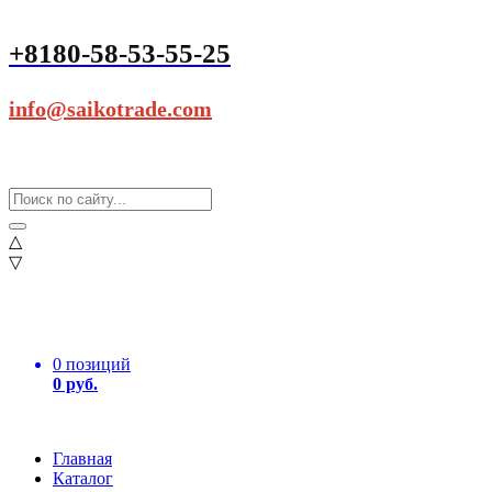
+8180-58-53-55-25
info@saikotrade.com
△
▽
0 позиций
0 руб.
Главная
Каталог