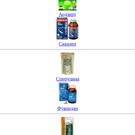
Аодзиру
Сквален
Спирулина
Фукоидан