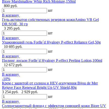
Biore Marshmallow Whip Rich Moisture,150ml
800 руб.
шт
В корзину
Гель-активатор собственных резервов кожиAmino VB Gel
DR.SOIE, 30 гр
3 295 руб.
шт
В корзину
Улажняющий гель Forlle`d Hyalogy P-effect Reliance Gel,50g
10 695 руб.
шт
В корзину
Пилинг лосьон Forlle`d Hyalogy P-effect Peeling Lotion,100ml
12 672 руб.
шт
В корзину
-10%
Крем с защитой от солнца и HEV-излучения Bijou de Mer
Rejuve Face Renewal Bright Up UV Shield,80g
3 254 руб.
2 929 руб.
шт
В корзину
Солнцезащитный флюид с эффектом сияюшей кожи Biore UV