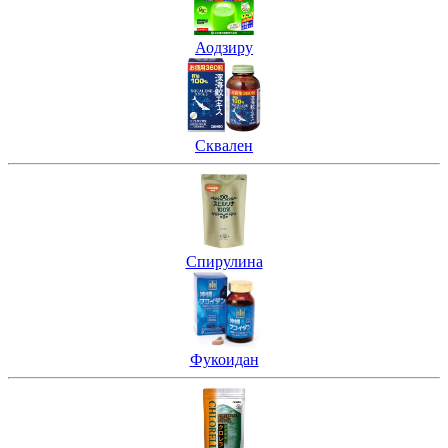
Аодзиру
Сквален
Спирулина
Фукоидан