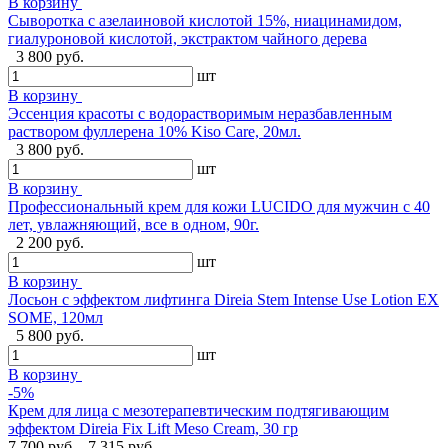
В корзину
Сыворотка с азелаиновой кислотой 15%, ниацинамидом,
гиалуроновой кислотой, экстрактом чайного дерева
3 800 руб.
шт
В корзину
Эссенция красоты с водорастворимым неразбавленным
раствором фуллерена 10% Kiso Care, 20мл.
3 800 руб.
шт
В корзину
Профессиональный крем для кожи LUCIDO для мужчин с 40
лет, увлажняющий, все в одном, 90г.
2 200 руб.
шт
В корзину
Лосьон с эффектом лифтинга Direia Stem Intense Use Lotion EX
SOME, 120мл
5 800 руб.
шт
В корзину
-5%
Крем для лица с мезотерапевтическим подтягивающим
эффектом Direia Fix Lift Meso Cream, 30 гр
7 700 руб.
7 315 руб.