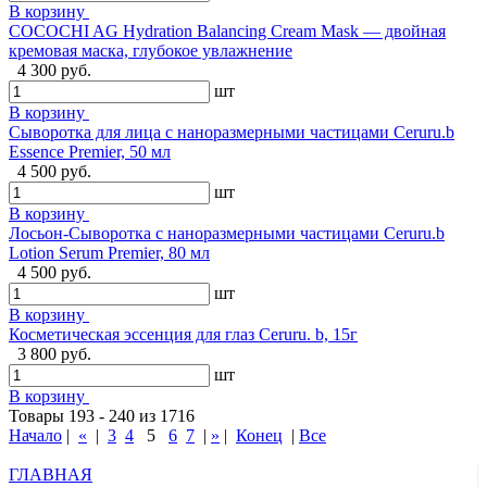
В корзину
COCOCHI AG Hydration Balancing Cream Mask — двойная
кремовая маска, глубокое увлажнение
4 300 руб.
шт
В корзину
Сыворотка для лица с наноразмерными частицами Ceruru.b
Essence Premier, 50 мл
4 500 руб.
шт
В корзину
Лосьон-Сыворотка с наноразмерными частицами Ceruru.b
Lotion Serum Premier, 80 мл
4 500 руб.
шт
В корзину
Косметическая эссенция для глаз Ceruru. b, 15г
3 800 руб.
шт
В корзину
Товары 193 - 240 из 1716
Начало
|
«
|
3
4
5
6
7
|
»
|
Конец
|
Все
ГЛАВНАЯ