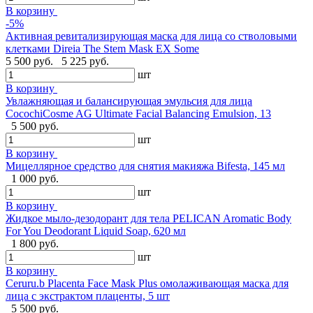
В корзину
-5%
Активная ревитализирующая маска для лица со стволовыми
клетками Direia The Stem Mask EX Some
5 500 руб.
5 225 руб.
шт
В корзину
Увлажняющая и балансирующая эмульсия для лица
CocochiCosme AG Ultimate Facial Balancing Emulsion, 13
5 500 руб.
шт
В корзину
Мицеллярное средство для снятия макияжа Bifesta, 145 мл
1 000 руб.
шт
В корзину
Жидкое мыло-дезодорант для тела PELICAN Aromatic Body
For You Deodorant Liquid Soap, 620 мл
1 800 руб.
шт
В корзину
Ceruru.b Placenta Face Mask Plus омолаживающая маска для
лица с экстрактом плаценты, 5 шт
5 500 руб.