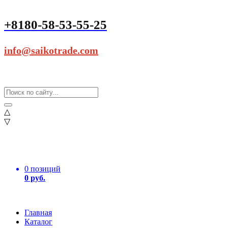
+8180-58-53-55-25
info@saikotrade.com
△
▽
0 позиций
0 руб.
Главная
Каталог