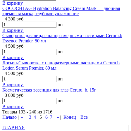
В корзину
COCOCHI AG Hydration Balancing Cream Mask — двойная
кремовая маска, глубокое увлажнение
4 300 руб.
шт
В корзину
Сыворотка для лица с наноразмерными частицами Ceruru.b
Essence Premier, 50 мл
4 500 руб.
шт
В корзину
Лосьон-Сыворотка с наноразмерными частицами Ceruru.b
Lotion Serum Premier, 80 мл
4 500 руб.
шт
В корзину
Косметическая эссенция для глаз Ceruru. b, 15г
3 800 руб.
шт
В корзину
Товары 193 - 240 из 1716
Начало
|
«
|
3
4
5
6
7
|
»
|
Конец
|
Все
ГЛАВНАЯ