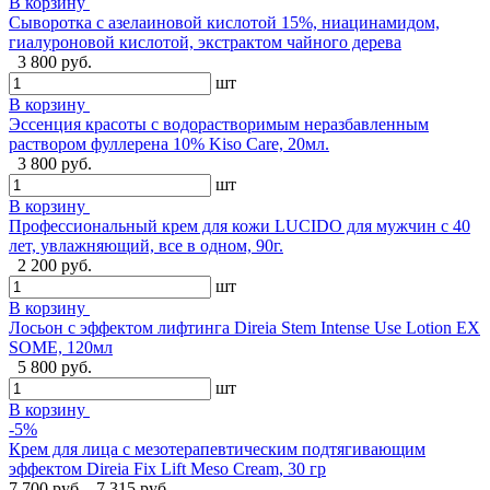
В корзину
Сыворотка с азелаиновой кислотой 15%, ниацинамидом,
гиалуроновой кислотой, экстрактом чайного дерева
3 800 руб.
шт
В корзину
Эссенция красоты с водорастворимым неразбавленным
раствором фуллерена 10% Kiso Care, 20мл.
3 800 руб.
шт
В корзину
Профессиональный крем для кожи LUCIDO для мужчин с 40
лет, увлажняющий, все в одном, 90г.
2 200 руб.
шт
В корзину
Лосьон с эффектом лифтинга Direia Stem Intense Use Lotion EX
SOME, 120мл
5 800 руб.
шт
В корзину
-5%
Крем для лица с мезотерапевтическим подтягивающим
эффектом Direia Fix Lift Meso Cream, 30 гр
7 700 руб.
7 315 руб.