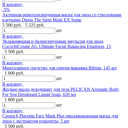
В корзину
-5%
Активная ревитализирующая маска для лица со стволовыми
клетками Direia The Stem Mask EX Some
5 500 руб.
5 225 руб.
шт
В корзину
Увлажняющая и балансирующая эмульсия для лица
CocochiCosme AG Ultimate Facial Balancing Emulsion, 13
5 500 руб.
шт
В корзину
Мицеллярное средство для снятия макияжа Bifesta, 145 мл
1 000 руб.
шт
В корзину
Жидкое мыло-дезодорант для тела PELICAN Aromatic Body
For You Deodorant Liquid Soap, 620 мл
1 800 руб.
шт
В корзину
Ceruru.b Placenta Face Mask Plus омолаживающая маска для
лица с экстрактом плаценты, 5 шт
5 500 руб.