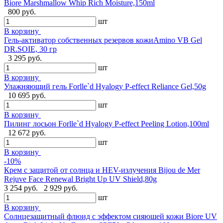
Biore Marshmallow Whip Rich Moisture,150ml
800 руб.
шт
В корзину
Гель-активатор собственных резервов кожиAmino VB Gel
DR.SOIE, 30 гр
3 295 руб.
шт
В корзину
Улажняющий гель Forlle`d Hyalogy P-effect Reliance Gel,50g
10 695 руб.
шт
В корзину
Пилинг лосьон Forlle`d Hyalogy P-effect Peeling Lotion,100ml
12 672 руб.
шт
В корзину
-10%
Крем с защитой от солнца и HEV-излучения Bijou de Mer
Rejuve Face Renewal Bright Up UV Shield,80g
3 254 руб.
2 929 руб.
шт
В корзину
Солнцезащитный флюид с эффектом сияюшей кожи Biore UV