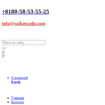
+8180-58-53-55-25
info@saikotrade.com
△
▽
0 позиций
0 руб.
Главная
Каталог