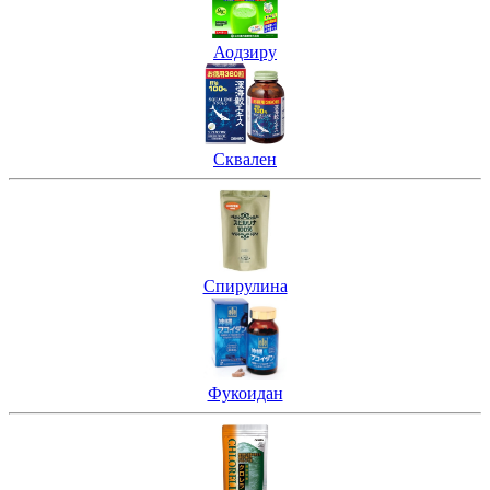
Аодзиру
Сквален
Спирулина
Фукоидан