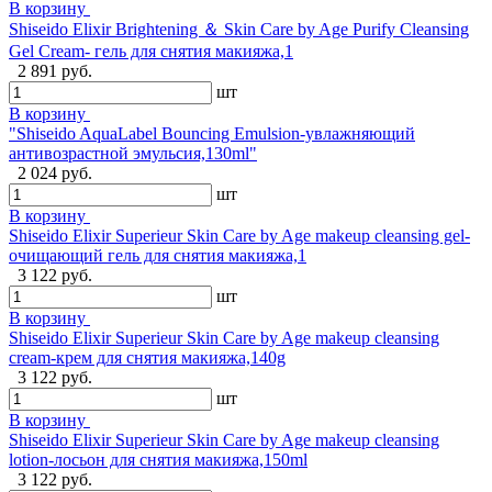
В корзину
Shiseido Elixir Brightening ＆ Skin Care by Age Purify Cleansing
Gel Cream- гель для снятия макияжа,1
2 891 руб.
шт
В корзину
"Shiseido AquaLabel Bouncing Emulsion-увлажняющий
антивозрастной эмульсия,130ml"
2 024 руб.
шт
В корзину
Shiseido Elixir Superieur Skin Care by Age makeup cleansing gel-
очищающий гель для снятия макияжа,1
3 122 руб.
шт
В корзину
Shiseido Elixir Superieur Skin Care by Age makeup cleansing
cream-крем для снятия макияжа,140g
3 122 руб.
шт
В корзину
Shiseido Elixir Superieur Skin Care by Age makeup cleansing
lotion-лосьон для снятия макияжа,150ml
3 122 руб.