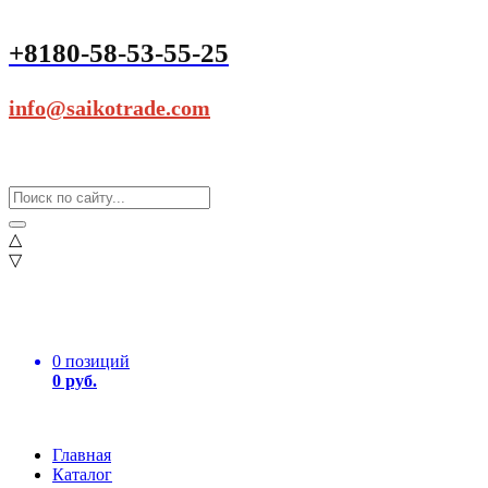
+8180-58-53-55-25
info@saikotrade.com
△
▽
0 позиций
0 руб.
Главная
Каталог