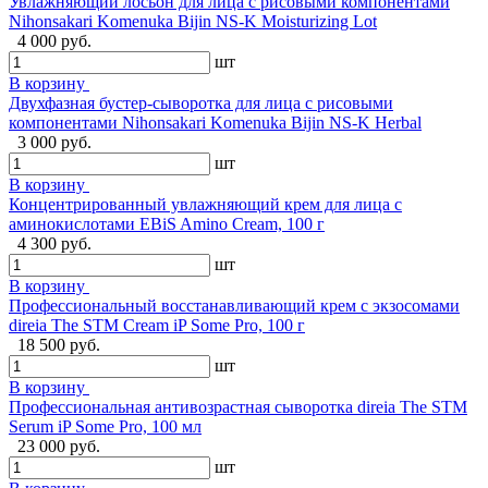
Увлажняющий лосьон для лица с рисовыми компонентами
Nihonsakari Komenuka Bijin NS-K Moisturizing Lot
4 000 руб.
шт
В корзину
Двухфазная бустер-сыворотка для лица с рисовыми
компонентами Nihonsakari Komenuka Bijin NS-K Herbal
3 000 руб.
шт
В корзину
Концентрированный увлажняющий крем для лица с
аминокислотами EBiS Amino Cream, 100 г
4 300 руб.
шт
В корзину
Профессиональный восстанавливающий крем с экзосомами
direia The STM Cream iP Some Pro, 100 г
18 500 руб.
шт
В корзину
Профессиональная антивозрастная сыворотка direia The STM
Serum iP Some Pro, 100 мл
23 000 руб.
шт