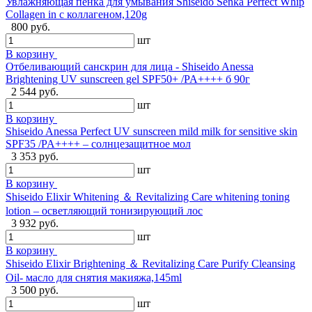
Увлажняющая пенка для умывания Shiseido Senka Perfect Whip
Collagen in с коллагеном,120g
800 руб.
шт
В корзину
Отбеливающий санскрин для лица - Shiseido Anessa
Brightening UV sunscreen gel SPF50+ /PA++++ б 90г
2 544 руб.
шт
В корзину
Shiseido Anessa Perfect UV sunscreen mild milk for sensitive skin
SPF35 /PA++++ – солнцезащитное мол
3 353 руб.
шт
В корзину
Shiseido Elixir Whitening ＆ Revitalizing Care whitening toning
lotion – осветляющий тонизирующий лос
3 932 руб.
шт
В корзину
Shiseido Elixir Brightening ＆ Revitalizing Care Purify Cleansing
Oil- масло для снятия макияжа,145ml
3 500 руб.
шт