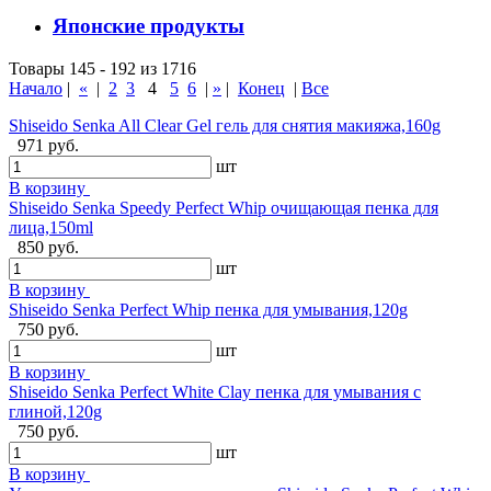
Японские продукты
Товары 145 - 192 из 1716
Начало
|
«
|
2
3
4
5
6
|
»
|
Конец
|
Все
Shiseido Senka All Clear Gel гель для снятия макияжа,160g
971 руб.
шт
В корзину
Shiseido Senka Speedy Perfect Whip очищающая пенка для
лица,150ml
850 руб.
шт
В корзину
Shiseido Senka Perfect Whip пенка для умывания,120g
750 руб.
шт
В корзину
Shiseido Senka Perfect White Clay пенка для умывания с
глиной,120g
750 руб.
шт
В корзину