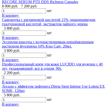
RECORE SERUM PTD DDS Richness Capsules
8 000 руб.
7 200 руб.
шт
В корзину
Сыворотка с азелаиновой кислотой 15%, ниацинамидом,
гиалуроновой кислотой, экстрактом чайного дерева
3 800 руб.
шт
В корзину
Эссенция красоты с водорастворимым неразбавленным
раствором фуллерена 10% Kiso Care, 20мл.
3 800 руб.
шт
В корзину
Профессиональный крем для кожи LUCIDO для мужчин с 40
лет, увлажняющий, все в одном, 90г.
2 200 руб.
шт
В корзину
Лосьон с эффектом лифтинга Direia Stem Intense Use Lotion EX
SOME, 120мл
5 800 руб.
шт
В корзину