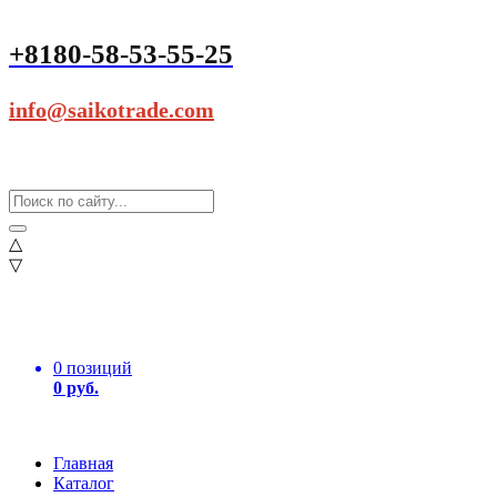
+8180-58-53-55-25
info@saikotrade.com
△
▽
0 позиций
0 руб.
Главная
Каталог