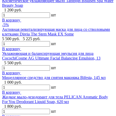
Косметическое увлажняющее мыло Tabibijin Bisuisen Spa Water
Beauty Soap
1 200 руб.
шт
В корзину
-5%
Активная ревитализирующая маска для лица со стволовыми
клетками Direia The Stem Mask EX Some
5 500 руб.
5 225 руб.
шт
В корзину
Увлажняющая и балансирующая эмульсия для лица
CocochiCosme AG Ultimate Facial Balancing Emulsion, 13
5 500 руб.
шт
В корзину
Мицеллярное средство для снятия макияжа Bifesta, 145 мл
1 000 руб.
шт
В корзину
Жидкое мыло-дезодорант для тела PELICAN Aromatic Body
For You Deodorant Liquid Soap, 620 мл
1 800 руб.
шт