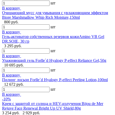
шт
В корзину
Очищающий мусс для умывания с увлажняющим эффектом
Biore Marshmallow Whip Rich Moisture,150ml
800 руб.
шт
В корзину
Гель-активатор собственных резервов кожиAmino VB Gel
DR.SOIE, 30 гр
3 295 руб.
шт
В корзину
Улажняющий гель Forlle`d Hyalogy P-effect Reliance Gel,50g
10 695 руб.
шт
В корзину
Пилинг лосьон Forlle`d Hyalogy P-effect Peeling Lotion,100ml
12 672 руб.
шт
В корзину
-10%
Крем с защитой от солнца и HEV-излучения Bijou de Mer
Rejuve Face Renewal Bright Up UV Shield,80g
3 254 руб.
2 929 руб.