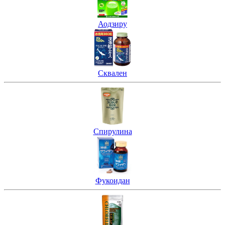
Аодзиру
Сквален
Спирулина
Фукоидан