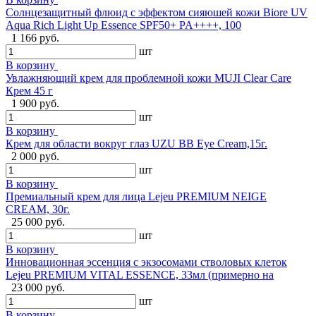
Солнцезащитный флюид с эффектом сияюшей кожи Biore UV
Aqua Rich Light Up Essence SPF50+ PA++++, 100
1 166 руб.
шт
В корзину
Увлажняющий крем для проблемной кожи MUJI Clear Care
Крем 45 г
1 900 руб.
шт
В корзину
Крем для области вокруг глаз UZU BB Eye Cream,15г.
2 000 руб.
шт
В корзину
Премиальный крем для лица Lejeu PREMIUM NEIGE
CREAM, 30г.
25 000 руб.
шт
В корзину
Инновационная эссенция с экзосомами стволовых клеток
Lejeu PREMIUM VITAL ESSENCE, 33мл (примерно на
23 000 руб.
шт
В корзину