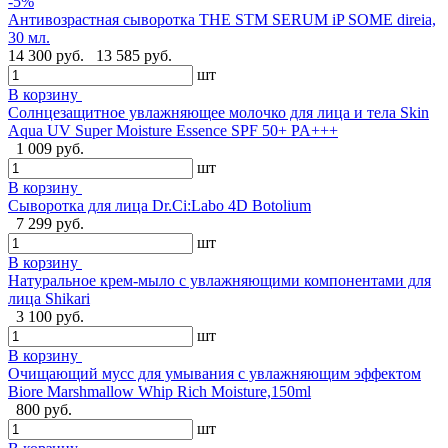
-5%
Антивозрастная сыворотка THE STM SERUM iP SOME direia,
30 мл.
14 300 руб.
13 585 руб.
шт
В корзину
Солнцезащитное увлажняющее молочко для лица и тела Skin
Aqua UV Super Moisture Essence SPF 50+ PA+++
1 009 руб.
шт
В корзину
Сыворотка для лица Dr.Ci:Labo 4D Botolium
7 299 руб.
шт
В корзину
Натуральное крем-мыло с увлажняющими компонентами для
лица Shikari
3 100 руб.
шт
В корзину
Очищающий мусс для умывания с увлажняющим эффектом
Biore Marshmallow Whip Rich Moisture,150ml
800 руб.
шт