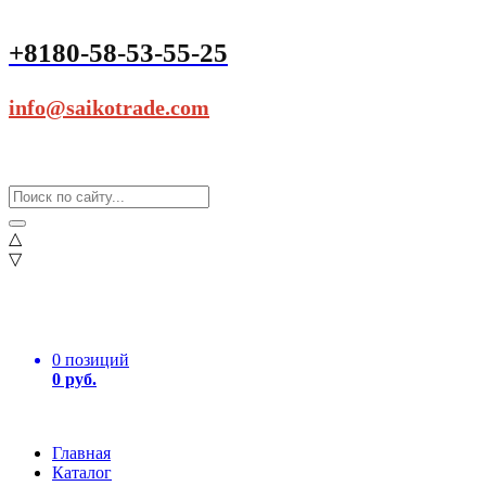
+8180-58-53-55-25
info@saikotrade.com
△
▽
0 позиций
0 руб.
Главная
Каталог