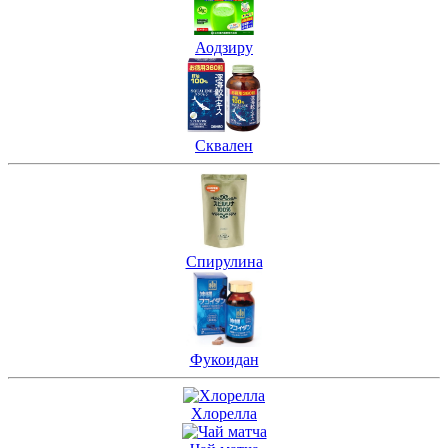
Аодзиру
Сквален
Спирулина
Фукоидан
Хлорелла