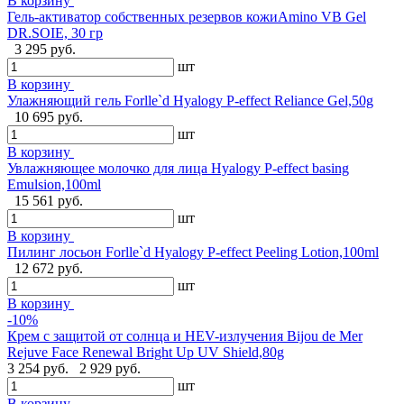
В корзину
Гель-активатор собственных резервов кожиAmino VB Gel
DR.SOIE, 30 гр
3 295 руб.
шт
В корзину
Улажняющий гель Forlle`d Hyalogy P-effect Reliance Gel,50g
10 695 руб.
шт
В корзину
Увлажняющее молочко для лица Hyalogy P-effect basing
Emulsion,100ml
15 561 руб.
шт
В корзину
Пилинг лосьон Forlle`d Hyalogy P-effect Peeling Lotion,100ml
12 672 руб.
шт
В корзину
-10%
Крем с защитой от солнца и HEV-излучения Bijou de Mer
Rejuve Face Renewal Bright Up UV Shield,80g
3 254 руб.
2 929 руб.
шт
В корзину