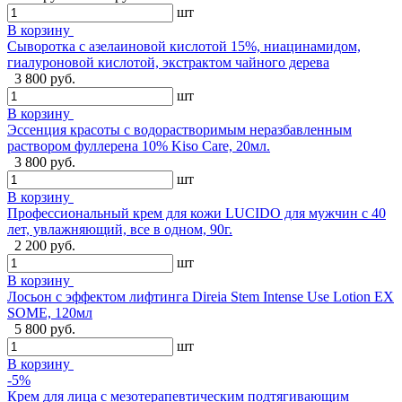
шт
В корзину
Сыворотка с азелаиновой кислотой 15%, ниацинамидом,
гиалуроновой кислотой, экстрактом чайного дерева
3 800 руб.
шт
В корзину
Эссенция красоты с водорастворимым неразбавленным
раствором фуллерена 10% Kiso Care, 20мл.
3 800 руб.
шт
В корзину
Профессиональный крем для кожи LUCIDO для мужчин с 40
лет, увлажняющий, все в одном, 90г.
2 200 руб.
шт
В корзину
Лосьон с эффектом лифтинга Direia Stem Intense Use Lotion EX
SOME, 120мл
5 800 руб.
шт
В корзину
-5%
Крем для лица с мезотерапевтическим подтягивающим