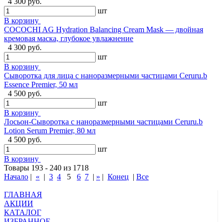
4 300 руб.
шт
В корзину
COCOCHI AG Hydration Balancing Cream Mask — двойная
кремовая маска, глубокое увлажнение
4 300 руб.
шт
В корзину
Сыворотка для лица с наноразмерными частицами Ceruru.b
Essence Premier, 50 мл
4 500 руб.
шт
В корзину
Лосьон-Сыворотка с наноразмерными частицами Ceruru.b
Lotion Serum Premier, 80 мл
4 500 руб.
шт
В корзину
Товары 193 - 240 из 1718
Начало
|
«
|
3
4
5
6
7
|
»
|
Конец
|
Все
ГЛАВНАЯ
АКЦИИ
КАТАЛОГ
ИЗБРАННОЕ