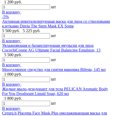
1 200 руб.
шт
В корзину
-5%
Активная ревитализирующая маска для лица со стволовыми
клетками Direia The Stem Mask EX Some
5 500 руб.
5 225 руб.
шт
В корзину
Увлажняющая и балансирующая эмульсия для лица
CocochiCosme AG Ultimate Facial Balancing Emulsion, 13
5 500 руб.
шт
В корзину
Мицеллярное средство для снятия макияжа Bifesta, 145 мл
1 000 руб.
шт
В корзину
Жидкое мыло-дезодорант для тела PELICAN Aromatic Body
For You Deodorant Liquid Soap, 620 мл
1 800 руб.
шт
В корзину
Ceruru.b Placenta Face Mask Plus омолаживающая маска для